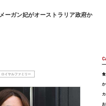
メーガン妃がオーストラリア政府か
C
ロイヤルファミリー
食
か
カ
お