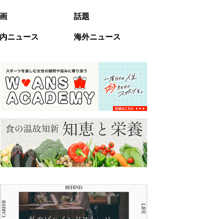
画
話題
内ニュース
海外ニュース