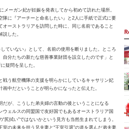
年にメーガン妃が妊娠を発表してから初めて訪れた場所。
空隊に『アーチーと命名したい』と2人に手紙で正式に要
てオーストラリアを訪問した時に、同じ名前であること
R
解説した。
をしていない』として、名前の使用を断りました。ところ
、自分たちの新たな慈善事業財団を設立したのです」と
断に疑問を呈した。
と戦う航空機隊の支援を明らかにしているキャサリン妃
計画中だということが明らかになったと伝えた。
明だが、こうした弟夫婦の言動の後ということになる
ンウェルスの同盟国で友好国でもあるオーストラリア国
の“尻拭い”ではないかという見方も当然生まれてしまう。
王室の未来を担う兄夫妻と“王室引退”の道を選んだ弟夫妻