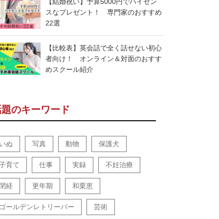
【結婚祝い】予算5000円でハイセン
スなプレゼント！ 専門家のおすすめ
22選
【比較表】英会話で全く話せない初心
者向け！ オンライン＆対面のおすす
めスクール紹介
話題のキーワード
いぬ
写真
動物
保護犬
子育て
仕事
実録
不妊治療
閉経
更年期
和栗恵
ゴールデンレトリーバー
芸術