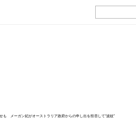
せも メーガン妃がオーストラリア政府からの申し出を拒否して“波紋”