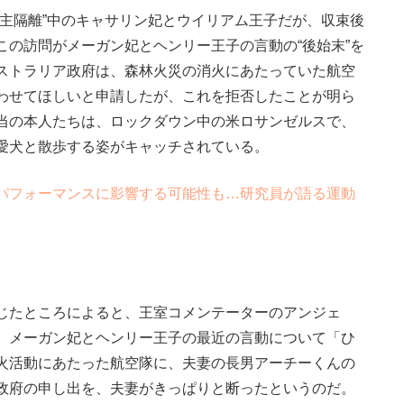
主隔離”中のキャサリン妃とウイリアム王子だが、収束後
この訪問がメーガン妃とヘンリー王子の言動の“後始末”を
ストラリア政府は、森林火災の消火にあたっていた航空
わせてほしいと申請したが、これを拒否したことが明ら
当の本人たちは、ロックダウン中の米ロサンゼルスで、
愛犬と散歩する姿がキャッチされている。
パフォーマンスに影響する可能性も…研究員が語る運動
じたところによると、王室コメンテーターのアンジェ
、メーガン妃とヘンリー王子の最近の言動について「ひ
火活動にあたった航空隊に、夫妻の長男アーチーくんの
政府の申し出を、夫妻がきっぱりと断ったというのだ。