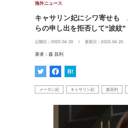
海外ニュース
キャサリン妃にシワ寄せも 
らの申し出を拒否して“波紋”
公開日：
2020.04.20
/
更新日：
2020.04.20
著者：森 昌利
B!
メーガン妃
キャサリン妃
森昌利