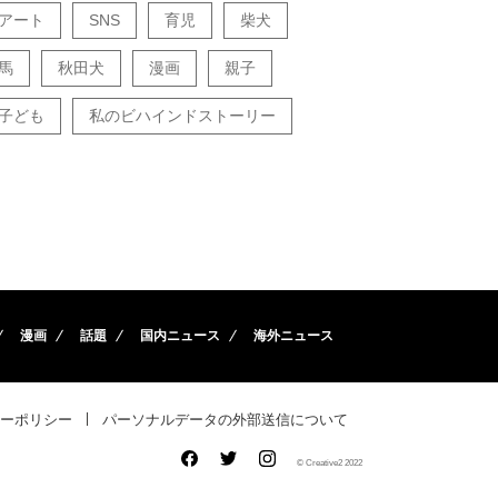
アート
SNS
育児
柴犬
馬
秋田犬
漫画
親子
子ども
私のビハインドストーリー
漫画
話題
国内ニュース
海外ニュース
ーポリシー
パーソナルデータの外部送信について
© Creative2 2022