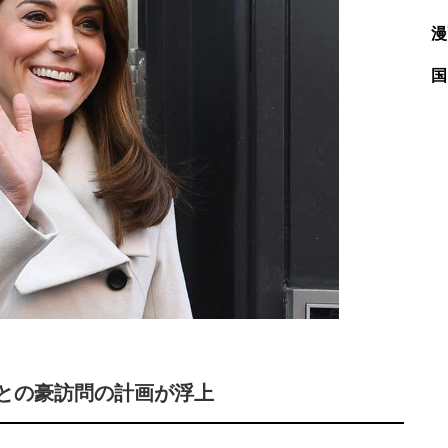
漫
国
との豪訪問の計画が浮上