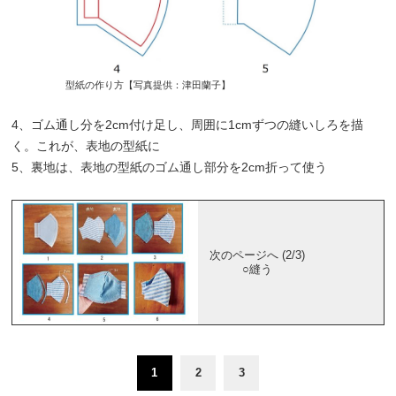
型紙の作り方【写真提供：津田蘭子】
4、ゴム通し分を2cm付け足し、周囲に1cmずつの縫いしろを描
く。これが、表地の型紙に
5、裏地は、表地の型紙のゴム通し部分を2cm折って使う
次のページへ (2/3)
○縫う
1
2
3