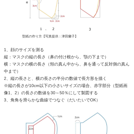
型紙の作り方【写真提供：津田蘭子】
1、顔のサイズを測る
縦：マスクの縦の長さ（鼻の付け根から、顎の下まで）
横：マスクの横の長さ（頬の真ん中から、鼻を通って反対側の真ん
中まで）
2、縦の長さと、横の長さの半分の数値で長方形を描く
※縦の長さが10cm以下の小さいサイズの場合、赤字部分（型紙画
像1、2）の長さの数値を30～50％にして製図する
3、角角を滑らかな曲線でつなぐ（だいたいでOK）