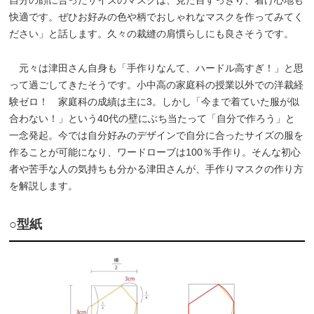
自分の顔に合ったサイズのマスクは、見た目すっきり、着け心地も
快適です。ぜひお好みの色や柄でおしゃれなマスクを作ってみてく
ださい」と話します。久々の裁縫の肩慣らしにも良さそうです。
元々は津田さん自身も「手作りなんて、ハードル高すぎ！」と思
って過ごしてきたそうです。小中高の家庭科の授業以外での洋裁経
験ゼロ！ 家庭科の成績は主に3。しかし「今まで着ていた服が似
合わない！」という40代の壁にぶち当たって「自分で作ろう」と
一念発起。今では自分好みのデザインで自分に合ったサイズの服を
作ることが可能になり、ワードローブは100％手作り。そんな初心
者や苦手な人の気持ちも分かる津田さんが、手作りマスクの作り方
を解説します。
○型紙