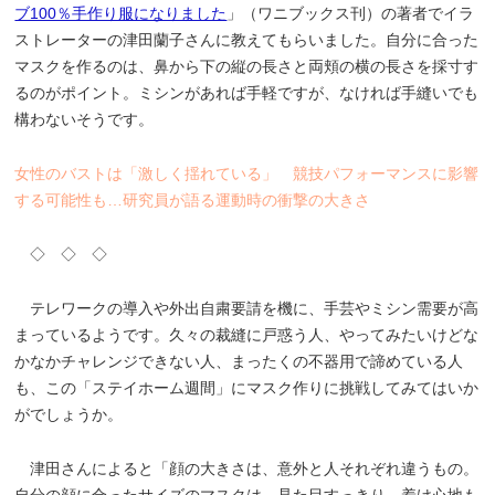
ブ100％手作り服になりました
」（ワニブックス刊）の著者でイラ
ストレーターの津田蘭子さんに教えてもらいました。自分に合った
マスクを作るのは、鼻から下の縦の長さと両頬の横の長さを採寸す
るのがポイント。ミシンがあれば手軽ですが、なければ手縫いでも
構わないそうです。
女性のバストは「激しく揺れている」 競技パフォーマンスに影響
する可能性も…研究員が語る運動時の衝撃の大きさ
◇ ◇ ◇
テレワークの導入や外出自粛要請を機に、手芸やミシン需要が高
まっているようです。久々の裁縫に戸惑う人、やってみたいけどな
かなかチャレンジできない人、まったくの不器用で諦めている人
も、この「ステイホーム週間」にマスク作りに挑戦してみてはいか
がでしょうか。
津田さんによると「顔の大きさは、意外と人それぞれ違うもの。