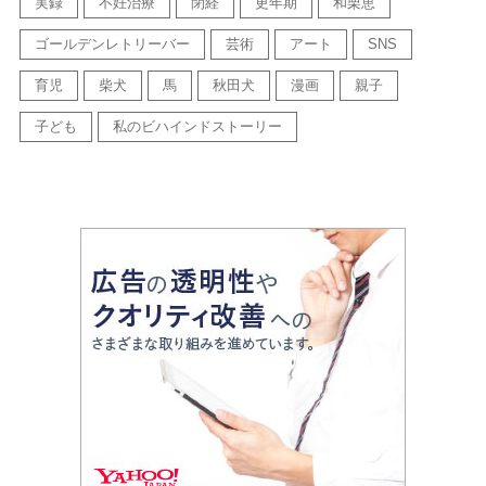
実録
不妊治療
閉経
更年期
和栗恵
ゴールデンレトリーバー
芸術
アート
SNS
育児
柴犬
馬
秋田犬
漫画
親子
子ども
私のビハインドストーリー