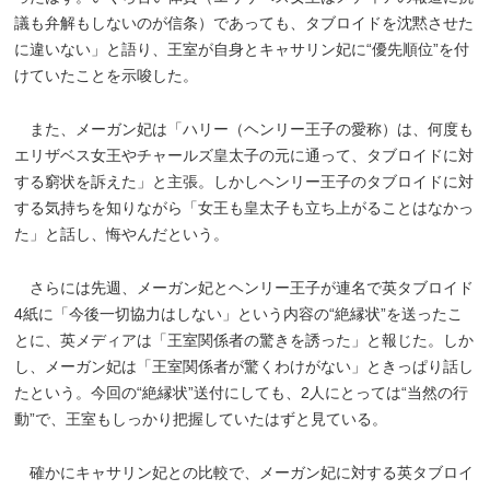
議も弁解もしないのが信条）であっても、タブロイドを沈黙させた
に違いない」と語り、王室が自身とキャサリン妃に“優先順位”を付
けていたことを示唆した。
また、メーガン妃は「ハリー（ヘンリー王子の愛称）は、何度も
エリザベス女王やチャールズ皇太子の元に通って、タブロイドに対
する窮状を訴えた」と主張。しかしヘンリー王子のタブロイドに対
する気持ちを知りながら「女王も皇太子も立ち上がることはなかっ
た」と話し、悔やんだという。
さらには先週、メーガン妃とヘンリー王子が連名で英タブロイド
4紙に「今後一切協力はしない」という内容の“絶縁状”を送ったこ
とに、英メディアは「王室関係者の驚きを誘った」と報じた。しか
し、メーガン妃は「王室関係者が驚くわけがない」ときっぱり話し
たという。今回の“絶縁状”送付にしても、2人にとっては“当然の行
動”で、王室もしっかり把握していたはずと見ている。
確かにキャサリン妃との比較で、メーガン妃に対する英タブロイ