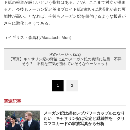
ド紙の報道が厳しいという指摘はある。だが、ここまで対立が深ま
ると、今後もメーガン妃と英タブロイド紙の戦いは泥沼化が進む可
能性が高い。となれば、今後もメーガン妃を傷付けるような報道が
さらに激化しそうである。
（イギリス・森昌利/Masatoshi Mori）
次のページへ (2/2)
【写真】キャサリン妃の背後に立つメーガン妃の表情に注目 不満
そう？ 不穏な空気が流れていそうなツーショット
1
2
関連記事
メーガン妃は超セレブパワーカップルになり
たい キャサリン妃は安定と継続性を クリ
スマスカードの家族写真から分析