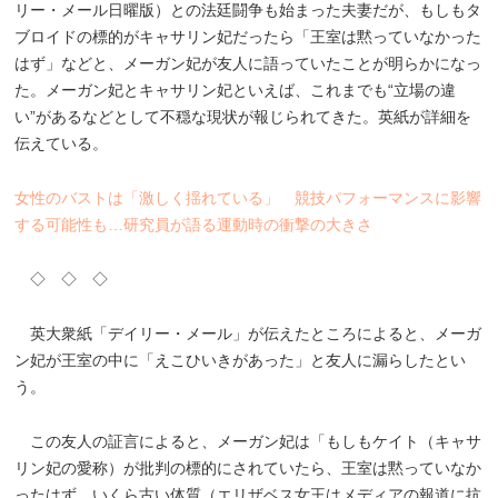
リー・メール日曜版）との法廷闘争も始まった夫妻だが、もしもタ
ブロイドの標的がキャサリン妃だったら「王室は黙っていなかった
はず」などと、メーガン妃が友人に語っていたことが明らかになっ
た。メーガン妃とキャサリン妃といえば、これまでも“立場の違
い”があるなどとして不穏な現状が報じられてきた。英紙が詳細を
伝えている。
女性のバストは「激しく揺れている」 競技パフォーマンスに影響
する可能性も…研究員が語る運動時の衝撃の大きさ
◇ ◇ ◇
英大衆紙「デイリー・メール」が伝えたところによると、メーガ
ン妃が王室の中に「えこひいきがあった」と友人に漏らしたとい
う。
この友人の証言によると、メーガン妃は「もしもケイト（キャサ
リン妃の愛称）が批判の標的にされていたら、王室は黙っていなか
ったはず。いくら古い体質（エリザベス女王はメディアの報道に抗