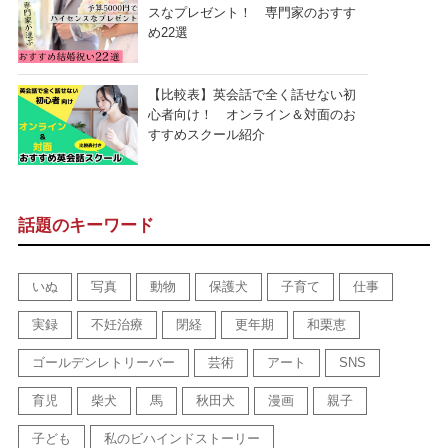
スなプレゼント！ 専門家のおすす
め22選
【比較表】英会話で全く話せない初
心者向け！ オンライン＆対面のお
すすめスクール紹介
話題のキーワード
いぬ
写真
動物
保護犬
子育て
仕事
実録
不妊治療
閉経
更年期
和栗恵
ゴールデンレトリーバー
芸術
アート
SNS
育児
柴犬
馬
秋田犬
漫画
親子
子ども
私のビハインドストーリー