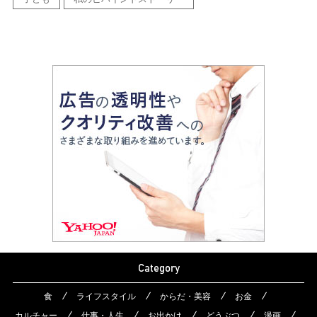
Category
食
ライフスタイル
からだ・美容
お金
カルチャー
仕事・人生
お出かけ
どうぶつ
漫画