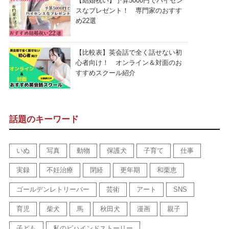
【結婚祝い】予算5000円でハイセン
スなプレゼント！ 専門家のおすす
め22選
【比較表】英会話で全く話せない初
心者向け！ オンライン＆対面のお
すすめスクール紹介
話題のキーワード
いぬ
写真
動物
保護犬
子育て
仕事
実録
不妊治療
閉経
更年期
和栗恵
ゴールデンレトリーバー
芸術
アート
SNS
育児
柴犬
馬
秋田犬
漫画
親子
子ども
私のビハインドストーリー