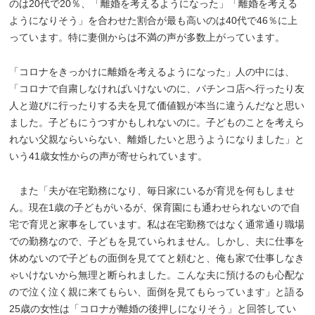
のは20代で20％、「離婚を考えるようになった」「離婚を考える
ようになりそう」を合わせた割合が最も高いのは40代で46％に上
っています。特に妻側からは不満の声が多数上がっています。
「コロナをきっかけに離婚を考えるようになった」人の中には、
「コロナで自粛しなければいけないのに、パチンコ店へ行ったり友
人と遊びに行ったりする夫を見て価値観が本当に違うんだなと思い
ました。子どもにうつすかもしれないのに。子どものことを考えら
れない父親ならいらない、離婚したいと思うようになりました」と
いう41歳女性からの声が寄せられています。
また「夫が在宅勤務になり、毎日家にいるが育児を何もしませ
ん。現在1歳の子どもがいるが、保育園にも通わせられないので自
宅で育児と家事をしています。私は在宅勤務ではなく通常通り職場
での勤務なので、子どもを見ていられません。しかし、夫に仕事を
休めないので子どもの面倒を見ててと頼むと、俺も家で仕事しなき
ゃいけないから無理と断られました。こんな夫に預けるのも心配な
ので泣く泣く親に来てもらい、面倒を見てもらっています」と語る
25歳の女性は「コロナが離婚の後押しになりそう」と回答してい