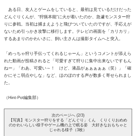
ある日、友人とゲームをしていると、最初は見ているだけだった
どんぐりくんが、“狩猟本能”に火が着いたのか、急遽モンスター狩
りに参戦。当初は捕まえようと飛びついていたのですが、手応えが
ないため引っかき攻撃に移行します。テレビの画面を「カリカリ」
するあまりのかわいさに、飼い主さんは撮影タイムへと突入。
「めっちゃ狩り手伝ってくれるじゃーん」というコメントが添えら
れた動画が投稿されると「可愛すぎて狩りに集中出来ないですもん
ねー」「わあ、可愛い～！ けど、液晶がぁぁぁぁぁ（笑）」「確
かにそこ弱点やしな」など、ほのぼのする声が数多く寄せられまし
た。
（Hint-Pot編集部）
次のページへ (2/3)
【写真】モンスター狩りをする「どんぐり」くん くりくりおめめ
のかわいらしい様子やゲーム機の上で眠る姿 大好きなおもちゃと
じゃれる様子（3枚）