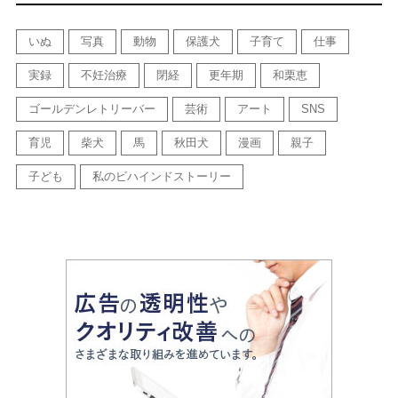
いぬ
写真
動物
保護犬
子育て
仕事
実録
不妊治療
閉経
更年期
和栗恵
ゴールデンレトリーバー
芸術
アート
SNS
育児
柴犬
馬
秋田犬
漫画
親子
子ども
私のビハインドストーリー