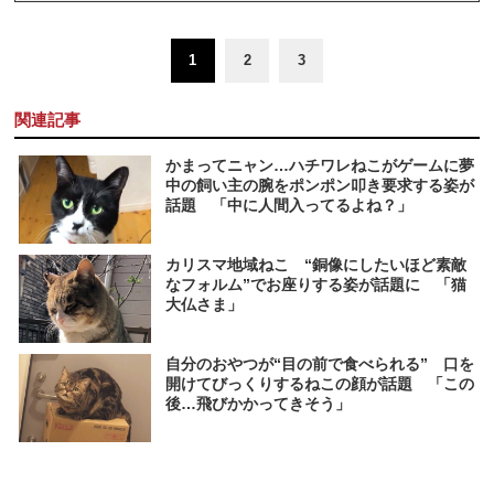
1
2
3
関連記事
かまってニャン…ハチワレねこがゲームに夢
中の飼い主の腕をポンポン叩き要求する姿が
話題 「中に人間入ってるよね？」
カリスマ地域ねこ “銅像にしたいほど素敵
なフォルム”でお座りする姿が話題に 「猫
大仏さま」
自分のおやつが“目の前で食べられる” 口を
開けてびっくりするねこの顔が話題 「この
後…飛びかかってきそう」