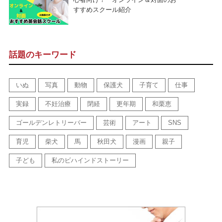
すすめスクール紹介
話題のキーワード
いぬ
写真
動物
保護犬
子育て
仕事
実録
不妊治療
閉経
更年期
和栗恵
ゴールデンレトリーバー
芸術
アート
SNS
育児
柴犬
馬
秋田犬
漫画
親子
子ども
私のビハインドストーリー