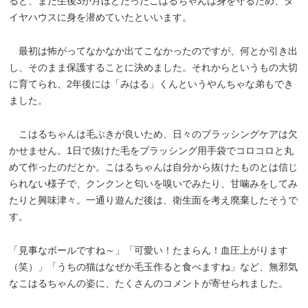
ると、まだ生後3か月ほどだったこはるちゃんは身を守るため、タ
イヤハウスに身を潜めていたといいます。
最初は怖がってなかなか出てこなかったのですが、何とか引き出
し、そのまま保護することに決めました。それからというもの大切
に育てられ、2年後には「みはる」くんというやんちゃな弟もでき
ました。
こはるちゃんは毛ぶきが良いため、日々のブラッシングケアは欠
かせません。1日で抜けた毛をブラッシング用手袋でコロコロと丸
めて作ったのだとか。こはるちゃんは自分から抜けたものとは信じ
られない様子で、クンクンと匂いを嗅いでみたり、甘噛みをしてみ
たりと興味津々。一通り遊んだ後は、衛生面を考え廃棄したそうで
す。
「見事なボールですね～」「可愛い！たまらん！血圧上がります
（笑）」「うちの猫はなぜか毛玉作ると食べますね」など、無邪気
なこはるちゃんの姿に、たくさんのコメントが寄せられました。