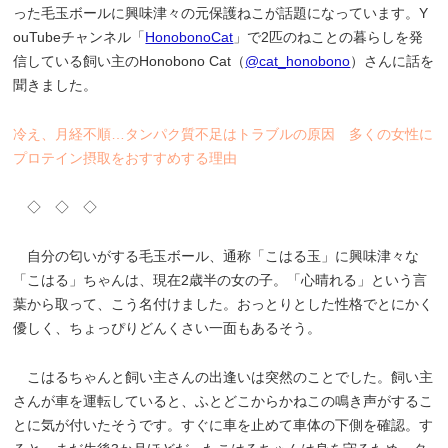
った毛玉ボールに興味津々の元保護ねこが話題になっています。Y
ouTubeチャンネル「
HonobonoCat
」で2匹のねことの暮らしを発
信している飼い主のHonobono Cat（
@cat_honobono
）さんに話を
聞きました。
冷え、月経不順…タンパク質不足はトラブルの原因 多くの女性に
プロテイン摂取をおすすめする理由
◇ ◇ ◇
自分の匂いがする毛玉ボール、通称「こはる玉」に興味津々な
「こはる」ちゃんは、現在2歳半の女の子。「心晴れる」という言
葉から取って、こう名付けました。おっとりとした性格でとにかく
優しく、ちょっぴりどんくさい一面もあるそう。
こはるちゃんと飼い主さんの出逢いは突然のことでした。飼い主
さんが車を運転していると、ふとどこからかねこの鳴き声がするこ
とに気が付いたそうです。すぐに車を止めて車体の下側を確認。す