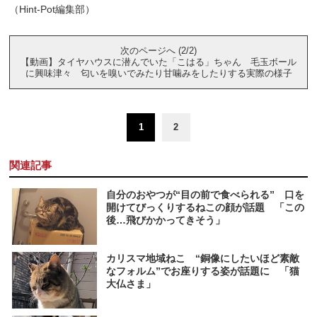
（Hint-Pot編集部）
次のページへ (2/2)
【動画】タイヤハウスに潜んでいた「こはる」ちゃん 毛玉ボール
に興味津々 匂いを嗅いでみたり甘噛みをしたりする実際の様子
1
2
関連記事
自分のおやつが“目の前で食べられる” 口を
開けてびっくりするねこの顔が話題 「この
後…飛びかかってきそう」
カリスマ地域ねこ “銅像にしたいほど素敵
なフォルム”でお座りする姿が話題に 「猫
大仏さま」