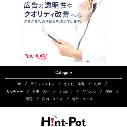
Category
食
ライフスタイル
からだ・美容
お金
カルチャー
仕事・人生
お出かけ
どうぶつ
漫画
話題
国内ニュース
海外ニュース