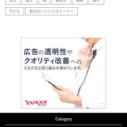
育児
柴犬
馬
秋田犬
漫画
親子
子ども
私のビハインドストーリー
Category