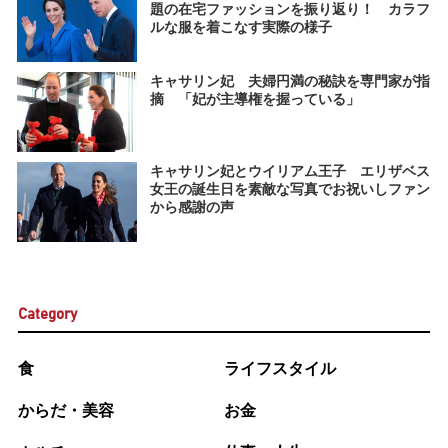
題の在宅ファッションを振り返り！ カラフ
ルな服を着こなす実際の様子
キャサリン妃 夫婦円満の秘訣を専門家が指
摘 「妃が主導権を握っている」
キャサリン妃とウイリアム王子 エリザベス
女王の誕生日を素敵な写真でお祝いしファン
から感謝の声
Category
食
ライフスタイル
からだ・美容
お金