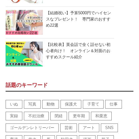
【結婚祝い】予算5000円でハイセン
スなプレゼント！ 専門家のおすす
め22選
【比較表】英会話で全く話せない初
心者向け！ オンライン＆対面のお
すすめスクール紹介
話題のキーワード
いぬ
写真
動物
保護犬
子育て
仕事
実録
不妊治療
閉経
更年期
和栗恵
ゴールデンレトリーバー
芸術
アート
SNS