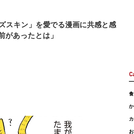
ーズスキン」を愛でる漫画に共感と感
前があったとは」
C
食
か
カ
お