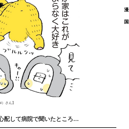
漫
国
ui）さん】
心配して病院で聞いたところ…