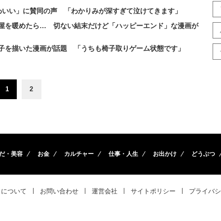
わいい」に賛同の声 「わかりみが深すぎて泣けてきます」
部屋を暖めたら… 切ない結末だけど「ハッピーエンド」な漫画が
様子を描いた漫画が話題 「うちも椅子取りゲーム状態です」
1
2
だ・美容
お金
カルチャー
仕事・人生
お出かけ
どうぶつ
トについて
お問い合わせ
運営会社
サイトポリシー
プライバシ