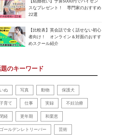
【結婚祝い】予算5000円でハイセン
スなプレゼント！ 専門家のおすすめ
22選
【比較表】英会話で全く話せない初心
者向け！ オンライン＆対面のおすす
めスクール紹介
話題のキーワード
いぬ
写真
動物
保護犬
子育て
仕事
実録
不妊治療
閉経
更年期
和栗恵
ゴールデンレトリーバー
芸術