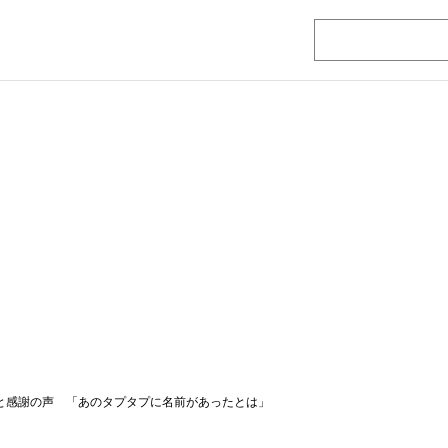
感と感謝の声 「あのタプタプに名前があったとは」