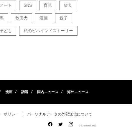
アート
SNS
育児
柴犬
馬
秋田犬
漫画
親子
子ども
私のビハインドストーリー
漫画
話題
国内ニュース
海外ニュース
ーポリシー
パーソナルデータの外部送信について
© Creative2 2022