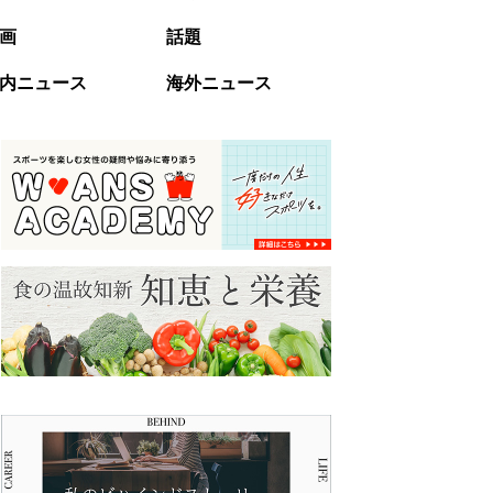
画
話題
内ニュース
海外ニュース