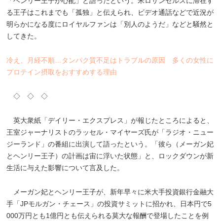
「ヘンリー王子が心配」と語ったという。米ロサンゼルスに滞在す
る王子はこれまでも「孤独」と伝えられ、ビデオ通話などで近況が
明らかになる度にロイヤルファンは「別人のようだ」などと騒然と
してきた。
冷え、月経不順…タンパク質不足はトラブルの原因 多くの女性に
プロテイン摂取をおすすめする理由
◇ ◇ ◇
英大衆紙「デイリー・エクスプレス」が報じたところによると、
王室ジャーナリストのラッセル・マイヤーズ氏が「ラジオ・ニュー
ジーランド」の番組に出演して語ったという。「彼ら（メーガン妃
とヘンリー王子）の計画は宙に浮いた状態」と、ロックダウンが新
生活に与えた影響について言及した。
メーガン妃とヘンリー王子が、新年早々に米大手投資銀行金融大
手「JPモルガン・チェース」の投資サミットに招かれ、日本円で5
000万円とも1億円とも伝えられる莫大な報酬で登場したことを例