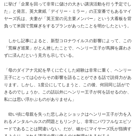
に挙げ「企業を回って非常に儲けの大きい講演活動を行う予定でし
た」と発言。英大衆紙「デイリー・ミラー」の王室番でもあるマイ
ヤーズ氏は、夫妻が「英王室の元主要メンバー」という大看板を背
負って米国で荒稼ぎをするプランがあったことを明かしたという。
しかし記事によると、新型コロナウイルスの影響によって、この
「荒稼ぎ巡業」がとん挫したことで、ヘンリー王子が馬脚を露わさ
ずに済んだという見方も示している。
「母のダイアナ元妃を早くに亡くした経験は非常に重く、ヘンリー
王子にとっては心からその影響を語ることができる話で説得力があ
ります。しかし、1度公にしてしまうと、この後、何回同じ話がで
きるのでしょうか。この話以外にヘンリー王子が何を話せるのか、
私には思い浮かぶものがありません」
幼い頃に母親を失った悲しみとショックはヘンリー王子が力を入
れるメンタルヘルスの問題ともリンクし、非常にパワフルなエピソ
ードであることは間違いない。だが、確かにマイヤーズ氏が指摘す
るように、それを講演の度に使うのは無理があるだろう。