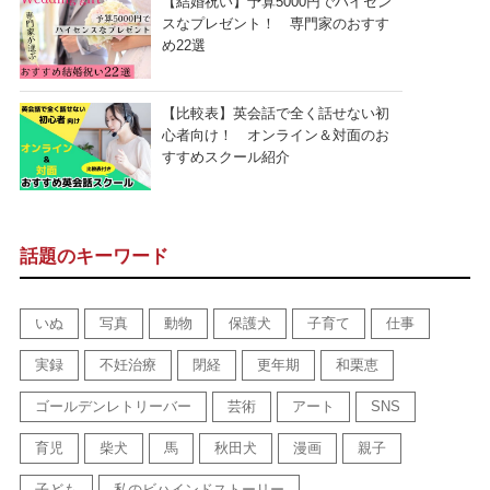
【結婚祝い】予算5000円でハイセン
スなプレゼント！ 専門家のおすす
め22選
【比較表】英会話で全く話せない初
心者向け！ オンライン＆対面のお
すすめスクール紹介
話題のキーワード
いぬ
写真
動物
保護犬
子育て
仕事
実録
不妊治療
閉経
更年期
和栗恵
ゴールデンレトリーバー
芸術
アート
SNS
育児
柴犬
馬
秋田犬
漫画
親子
子ども
私のビハインドストーリー