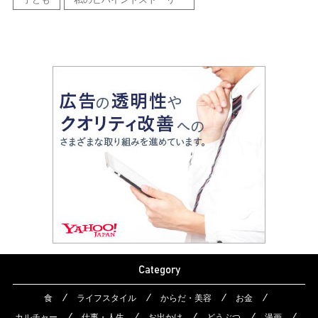
Category
食
ライフスタイル
からだ・美容
お金
カルチャー
仕事・人生
お出かけ
どうぶつ
漫画