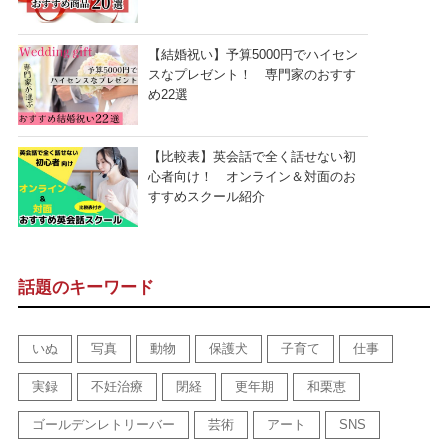
【結婚祝い】予算5000円でハイセン
スなプレゼント！ 専門家のおすす
め22選
【比較表】英会話で全く話せない初
心者向け！ オンライン＆対面のお
すすめスクール紹介
話題のキーワード
いぬ
写真
動物
保護犬
子育て
仕事
実録
不妊治療
閉経
更年期
和栗恵
ゴールデンレトリーバー
芸術
アート
SNS