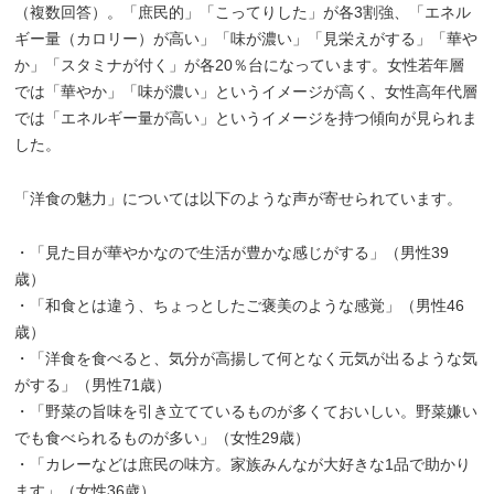
（複数回答）。「庶民的」「こってりした」が各3割強、「エネル
ギー量（カロリー）が高い」「味が濃い」「見栄えがする」「華や
か」「スタミナが付く」が各20％台になっています。女性若年層
では「華やか」「味が濃い」というイメージが高く、女性高年代層
では「エネルギー量が高い」というイメージを持つ傾向が見られま
した。
「洋食の魅力」については以下のような声が寄せられています。
・「見た目が華やかなので生活が豊かな感じがする」（男性39
歳）
・「和食とは違う、ちょっとしたご褒美のような感覚」（男性46
歳）
・「洋食を食べると、気分が高揚して何となく元気が出るような気
がする」（男性71歳）
・「野菜の旨味を引き立てているものが多くておいしい。野菜嫌い
でも食べられるものが多い」（女性29歳）
・「カレーなどは庶民の味方。家族みんなが大好きな1品で助かり
ます」（女性36歳）