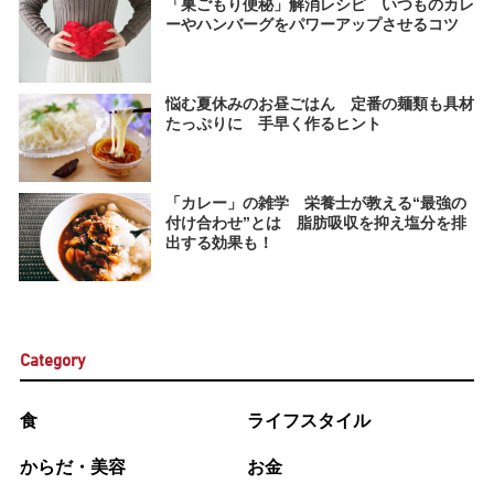
「巣ごもり便秘」解消レシピ いつものカレ
ーやハンバーグをパワーアップさせるコツ
悩む夏休みのお昼ごはん 定番の麺類も具材
たっぷりに 手早く作るヒント
「カレー」の雑学 栄養士が教える“最強の
付け合わせ”とは 脂肪吸収を抑え塩分を排
出する効果も！
Category
食
ライフスタイル
からだ・美容
お金