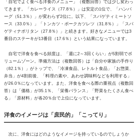
「自宅でよく食べる洋食のメニュー」（複数回答）では少し変わっ
てきます。「カレーライス（77.8％）」は安定の1位で、「ハンバ
ーグ（51.3％）」が変わらず2位に。以下、「スパゲティミートソ
ース（33.0％）」「トンカツ・ポークカツレツ（31.8％）」「スパ
ゲティナポリタン（27.8％）」と続きます。好きなメニューでは3
番目のステーキが13番目（17.6％）という結果になっています。
自宅で洋食を食べる頻度は、「週に2～3回くらい」が5割弱でボ
リュームゾーン。準備方法は（複数回答）は「自分や家族の手作り
（82.1％）」がトップで、「冷凍食品、レトルト食品」「お惣菜、
弁当」が4割前後、「料理の素や、あわせ調味料などを利用する」
が26.0％になっています。また、洋食を食べる際の重視点（複数回
答）は「価格」が35.1％、「栄養バランス」「野菜をたくさん食べ
る」「原材料」が各20％台で上位になっています。
洋食のイメージは「庶民的」「こってり」
次に、洋食にはどのようなイメージを持っているのでしょうか