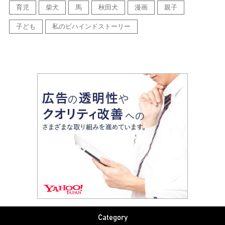
育児
柴犬
馬
秋田犬
漫画
親子
子ども
私のビハインドストーリー
Category