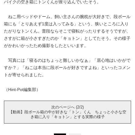
パイクの空き箱にトンくんが座り込んでいたそう。
ねこ用ベッドやドーム、飼い主さんの腕枕が大好きで、段ボール
箱にも「とりあえず1度は入ってみる」という、狭いところに入り
たがりなトンくん。普段ならそこで寝転がったりするそうですが、
さすがに箱が小さすぎたのか「キョトン」としてたそう。その様子
がかわいかったため撮影をしたといいます。
写真には「寝るのはちょっと難しいかなぁ」「居心地はいかがで
すか？」「ねこは本当に段ボールが好きですよね」といったコメン
トが寄せられました。
（Hint-Pot編集部）
次のページへ (2/2)
【動画】段ボール箱の中が好きな「トン」くん ちょっと小さな空
き箱に入り「キョトン」とする実際の様子