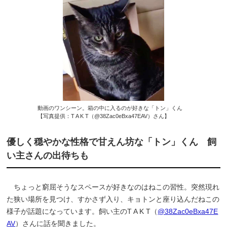
動画のワンシーン。箱の中に入るのが好きな「トン」くん
【写真提供：T A K T（@38Zac0eBxa47EAV）さん】
優しく穏やかな性格で甘えん坊な「トン」くん 飼
い主さんの出待ちも
ちょっと窮屈そうなスペースが好きなのはねこの習性。突然現れ
た狭い場所を見つけ、すかさず入り、キョトンと座り込んだねこの
様子が話題になっています。飼い主のT A K T（
@38Zac0eBxa47E
AV
）さんに話を聞きました。