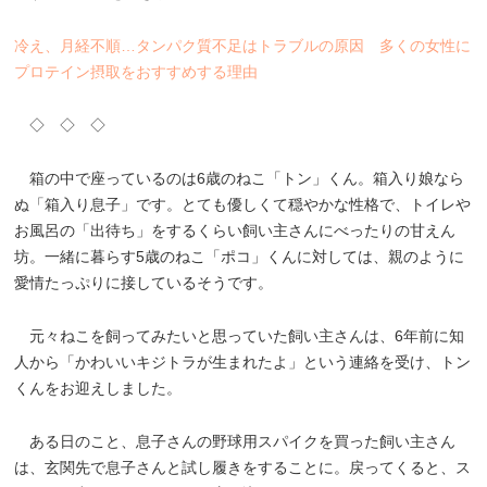
冷え、月経不順…タンパク質不足はトラブルの原因 多くの女性に
プロテイン摂取をおすすめする理由
◇ ◇ ◇
箱の中で座っているのは6歳のねこ「トン」くん。箱入り娘なら
ぬ「箱入り息子」です。とても優しくて穏やかな性格で、トイレや
お風呂の「出待ち」をするくらい飼い主さんにべったりの甘えん
坊。一緒に暮らす5歳のねこ「ポコ」くんに対しては、親のように
愛情たっぷりに接しているそうです。
元々ねこを飼ってみたいと思っていた飼い主さんは、6年前に知
人から「かわいいキジトラが生まれたよ」という連絡を受け、トン
くんをお迎えしました。
ある日のこと、息子さんの野球用スパイクを買った飼い主さん
は、玄関先で息子さんと試し履きをすることに。戻ってくると、ス