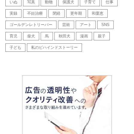
いぬ
写真
動物
保護犬
子育て
仕事
実録
不妊治療
閉経
更年期
和栗恵
ゴールデンレトリーバー
芸術
アート
SNS
育児
柴犬
馬
秋田犬
漫画
親子
子ども
私のビハインドストーリー