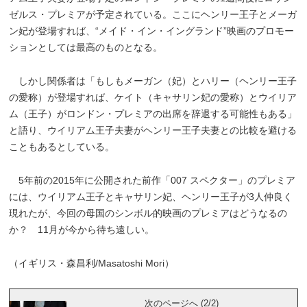
ゼルス・プレミアが予定されている。ここにヘンリー王子とメーガ
ン妃が登場すれば、“メイド・イン・イングランド”映画のプロモー
ションとしては最高のものとなる。
しかし関係者は「もしもメーガン（妃）とハリー（ヘンリー王子
の愛称）が登場すれば、ケイト（キャサリン妃の愛称）とウイリア
ム（王子）がロンドン・プレミアの出席を辞退する可能性もある」
と語り、ウイリアム王子夫妻がヘンリー王子夫妻との比較を避ける
こともあるとしている。
5年前の2015年に公開された前作「007 スペクター」のプレミア
には、ウイリアム王子とキャサリン妃、ヘンリー王子が3人仲良く
現れたが、今回の母国のシンボル的映画のプレミアはどうなるの
か？ 11月が今から待ち遠しい。
（イギリス・森昌利/Masatoshi Mori）
次のページへ (2/2)