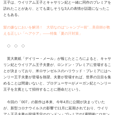
王子は、ウイリアム王子とキャサリン妃と一緒に同作のプレミアを
訪れたことがあり、とても楽しそうな3人の表情が話題になったこ
ともある。
髪の嫌なにおいを解消！ 大切なのは“シャンプー前”…美容師が教
える正しい「ヘアケア」――特集「夏の汗対策」
◇ ◇ ◇
英大衆紙「デイリー・メール」が報じたところによると、キャサ
リン妃とウイリアム王子夫妻が、ロンドン・プレミアに登場するこ
とが決まっており、米ロサンゼルスのハリウッド・プレミアにはヘ
ンリー王子夫妻が登場を熱望。夫妻が登場すれば、世界の注目を集
めることは間違いないと、プロデューサーがメーガン妃とヘンリー
王子を主賓として招待することに懸命だという。
今回の「007」の新作は本来、今年4月に公開が決まっていた
が、新型コロナウイルスの影響で11月に延期されており、ウイリ
アム王子夫妻が登場予定のロンドン・プレミアの1週間後にロサン