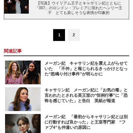
【写真】ウイリアム王子とキャサリン妃とともに
「007」のロンドン・プレミアに現れたヘンリー王
子 とても楽しそうな表情が印象的
1
2
関連記事
メーガン妃 キャサリン妃を震え上がらせて
いた 「不仲」と報じられるきっかけとなっ
た“怒鳴り付け事件”が明らかに
キャサリン妃 メーガン妃に「お気の毒」と
言われたとされる英王室の“恒例行事”に「恐
怖を感じていた」と告白 英紙が報道
メーガン妃 「最初からキャサリン妃とは別
に行動すれば良かった」と王室専門家 “フ
ァブ4”も仲違いの原因に