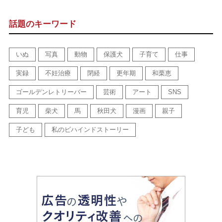
話題のキーワード
いぬ
写真
動物
保護犬
子育て
仕事
実録
不妊治療
閉経
更年期
和栗恵
ゴールデンレトリーバー
芸術
アート
SNS
育児
柴犬
馬
秋田犬
漫画
親子
子ども
私のビハインドストーリー