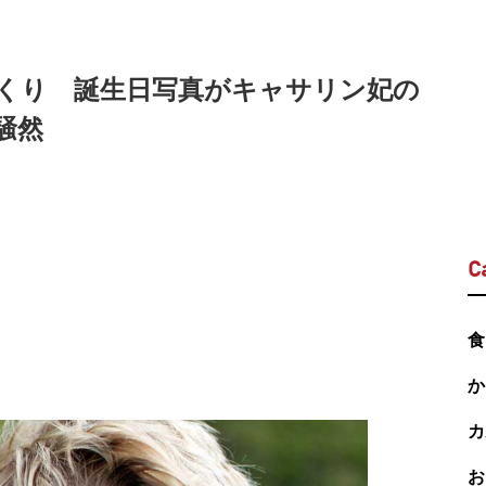
くり 誕生日写真がキャサリン妃の
騒然
C
食
か
カ
お