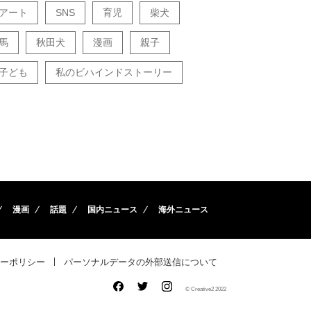
アート
SNS
育児
柴犬
馬
秋田犬
漫画
親子
子ども
私のビハインドストーリー
漫画
話題
国内ニュース
海外ニュース
ーポリシー
パーソナルデータの外部送信について
© Creative2 2022