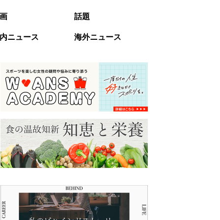
画
話題
内ニュース
海外ニュース