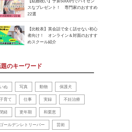
【結婚祝い】予算5000円でハイセン
スなプレゼント！ 専門家のおすすめ
22選
【比較表】英会話で全く話せない初心
者向け！ オンライン＆対面のおすす
めスクール紹介
話題のキーワード
いぬ
写真
動物
保護犬
子育て
仕事
実録
不妊治療
閉経
更年期
和栗恵
ゴールデンレトリーバー
芸術