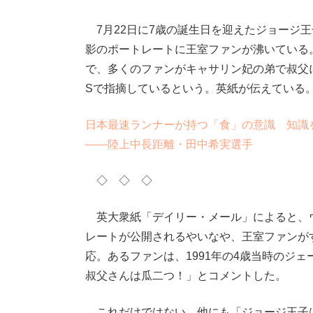
7月22日に7歳の誕生日を迎えたジョージ
影のポートレートに王室ファンが沸いている
で、多くのファンがキャサリン妃の弟で叔父
Sで指摘しているという。英紙が伝えている
日本最速ランナーが持つ「食」の意識 知識
――陸上中長距離・田中希実選手
◇ ◇ ◇
英大衆紙「デイリー・メール」によると、ウ
レートが公開されるやいなや、王室ファンが
応。あるファンは、1991年の4歳当時のジ
叔父さんは瓜二つ！」とコメントした。
これだけではない。他にも「ジョージ王子