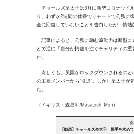
チャールズ皇太子は3月に新型コロナウイル
り、わずか2週間の休養でリモートで公務に
全に回復していないことを告白したが、情熱
記事によると、公務に励む原動力は新型コ
とで逆に「自分が情熱を注ぐチャリティの重
た。
奇しくも、英国がロックダウンされるのと
の主要メンバーから“引退”。しかし皇太子が
た。
（イギリス・森昌利/Masatoshi Mori）
次
【動画】チャールズ皇太子 握手を求めて