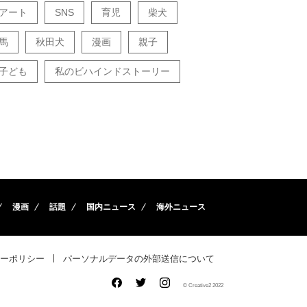
アート
SNS
育児
柴犬
馬
秋田犬
漫画
親子
子ども
私のビハインドストーリー
漫画
話題
国内ニュース
海外ニュース
ーポリシー
パーソナルデータの外部送信について
© Creative2 2022