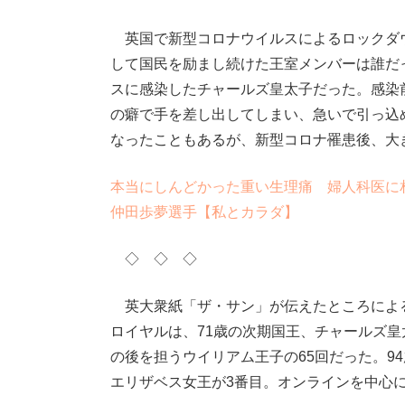
英国で新型コロナウイルスによるロックダウ
して国民を励まし続けた王室メンバーは誰だ
スに感染したチャールズ皇太子だった。感染
の癖で手を差し出してしまい、急いで引っ込
なったこともあるが、新型コロナ罹患後、大
本当にしんどかった重い生理痛 婦人科医に
仲田歩夢選手【私とカラダ】
◇ ◇ ◇
英大衆紙「ザ・サン」が伝えたところによ
ロイヤルは、71歳の次期国王、チャールズ皇
の後を担うウイリアム王子の65回だった。9
エリザベス女王が3番目。オンラインを中心に