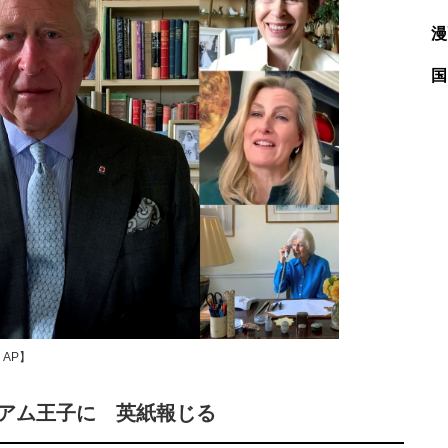
漫
国
AP】
リアム王子に 英紙報じる