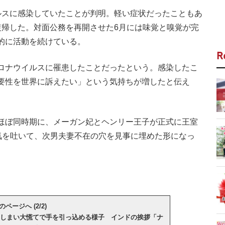
スに感染していたことが判明。軽い症状だったこともあ
復帰した。対面公務を再開させた6月には味覚と嗅覚が完
的に活動を続けている。
R
ロナウイルスに罹患したことだったという。感染したこ
要性を世界に訴えたい」という気持ちが増したと伝え
ほぼ同時期に、メーガン妃とヘンリー王子が正式に王室
気を吐いて、次男夫妻不在の穴を見事に埋めた形になっ
のページへ (2/2)
しまい大慌てで手を引っ込める様子 インドの挨拶「ナ