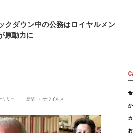
ックダウン中の公務はロイヤルメン
が原動力に
C
食
ァミリー
新型コロナウイルス
か
カ
お