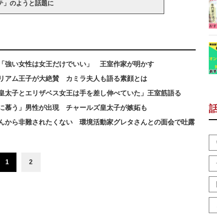
テ」のようと話題に
 「強い女性は女王だけでいい」 王室作家が明かす
リアム王子が大絶賛 カミラ夫人も語る素顔とは
皇太子とエリザベス女王は手を差し伸べていた」王室筋語る
に慕う」男性が出現 チャールズ皇太子が嫉妬も
んから非難されたくない 環境活動家グレタさんとの面会で吐露
1
2