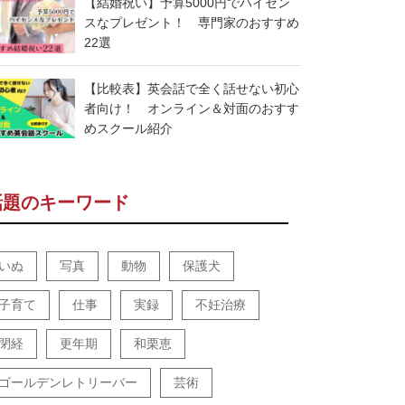
【結婚祝い】予算5000円でハイセン
スなプレゼント！ 専門家のおすすめ
22選
【比較表】英会話で全く話せない初心
者向け！ オンライン＆対面のおすす
めスクール紹介
話題のキーワード
いぬ
写真
動物
保護犬
子育て
仕事
実録
不妊治療
閉経
更年期
和栗恵
ゴールデンレトリーバー
芸術