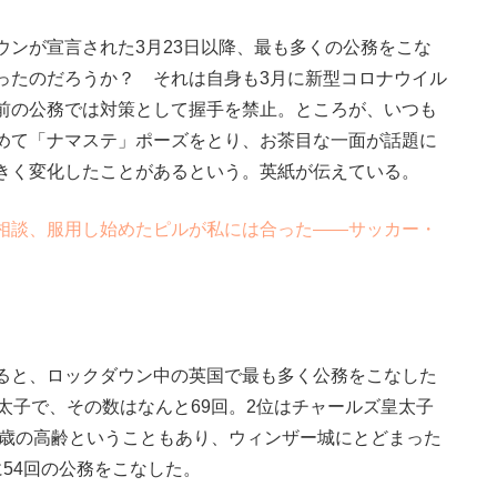
ンが宣言された3月23日以降、最も多くの公務をこな
ったのだろうか？ それは自身も3月に新型コロナウイル
前の公務では対策として握手を禁止。ところが、いつも
めて「ナマステ」ポーズをとり、お茶目な一面が話題に
きく変化したことがあるという。英紙が伝えている。
相談、服用し始めたピルが私には合った――サッカー・
ると、ロックダウン中の英国で最も多く公務をこなした
太子で、その数はなんと69回。2位はチャールズ皇太子
4歳の高齢ということもあり、ウィンザー城にとどまった
54回の公務をこなした。