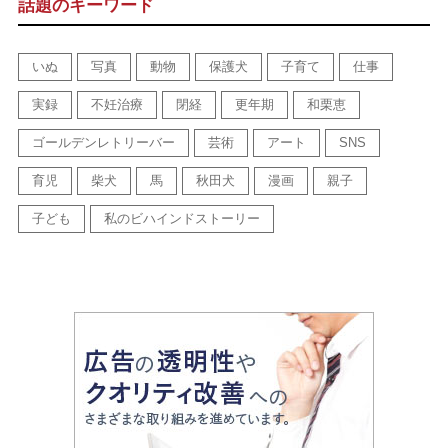
話題のキーワード
いぬ
写真
動物
保護犬
子育て
仕事
実録
不妊治療
閉経
更年期
和栗恵
ゴールデンレトリーバー
芸術
アート
SNS
育児
柴犬
馬
秋田犬
漫画
親子
子ども
私のビハインドストーリー