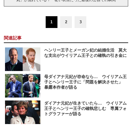
1
2
3
関連記事
ヘンリー王子とメーガン妃の結婚生活 莫大
な支出がウイリアム王子との確執の引き金に
母ダイアナ元妃が存命なら… ウイリアム王
子とヘンリー王子に「問題を解決させた」
暴露本作者が語る
ダイアナ元妃が生きていたら… ウイリアム
王子とヘンリー王子の確執悲しむ 専属フォ
トグラファーが語る