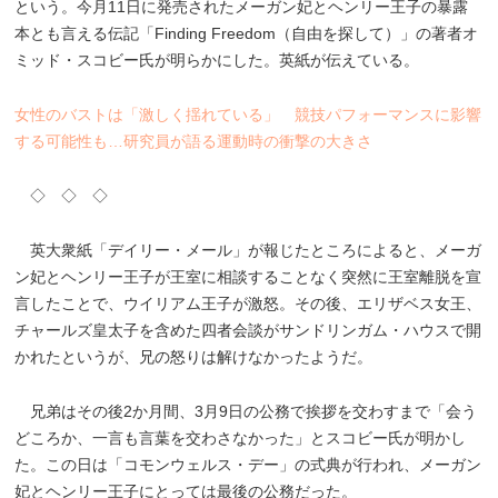
という。今月11日に発売されたメーガン妃とヘンリー王子の暴露
本とも言える伝記「Finding Freedom（自由を探して）」の著者オ
ミッド・スコビー氏が明らかにした。英紙が伝えている。
女性のバストは「激しく揺れている」 競技パフォーマンスに影響
する可能性も…研究員が語る運動時の衝撃の大きさ
◇ ◇ ◇
英大衆紙「デイリー・メール」が報じたところによると、メーガ
ン妃とヘンリー王子が王室に相談することなく突然に王室離脱を宣
言したことで、ウイリアム王子が激怒。その後、エリザベス女王、
チャールズ皇太子を含めた四者会談がサンドリンガム・ハウスで開
かれたというが、兄の怒りは解けなかったようだ。
兄弟はその後2か月間、3月9日の公務で挨拶を交わすまで「会う
どころか、一言も言葉を交わさなかった」とスコビー氏が明かし
た。この日は「コモンウェルス・デー」の式典が行われ、メーガン
妃とヘンリー王子にとっては最後の公務だった。