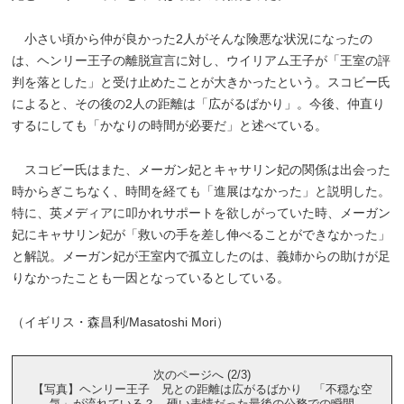
小さい頃から仲が良かった2人がそんな険悪な状況になったの
は、ヘンリー王子の離脱宣言に対し、ウイリアム王子が「王室の評
判を落とした」と受け止めたことが大きかったという。スコビー氏
によると、その後の2人の距離は「広がるばかり」。今後、仲直り
するにしても「かなりの時間が必要だ」と述べている。
スコビー氏はまた、メーガン妃とキャサリン妃の関係は出会った
時からぎこちなく、時間を経ても「進展はなかった」と説明した。
特に、英メディアに叩かれサポートを欲しがっていた時、メーガン
妃にキャサリン妃が「救いの手を差し伸べることができなかった」
と解説。メーガン妃が王室内で孤立したのは、義姉からの助けが足
りなかったことも一因となっているとしている。
（イギリス・森昌利/Masatoshi Mori）
次のページへ (2/3)
【写真】ヘンリー王子 兄との距離は広がるばかり 「不穏な空
気」が流れている？ 硬い表情だった最後の公務での瞬間