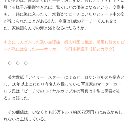
ているのは、新居近くのビーチで過ごす姿。もしアクティビティに
興じる様子が撮影できれば、驚くほどの価値になるという。交際中
も、一緒に海に入ったり、水着姿でビーチにいたりとデート中の姿
が報じられたことがある2人。今度は1歳のアーチーくんも交え
た、家族団らんでの海水浴となるのだろうか。
本当にしんどかった重い生理痛 婦人科医に相談、服用し始めたピ
ルが私には合った――サッカー・仲田歩夢選手【私とカラダ】
◇ ◇ ◇
英大衆紙「デイリー・スター」によると、ロサンゼルスを拠点と
し、10年以上にわたり有名人を撮っている写真家のマーク・カー
ロフ氏は「ビーチでのロイヤルカップルの写真は非常に需要があ
る」と語った。
その価値は、少なくとも25万ドル（約2672万円）はあるかもし
れないと主張している。