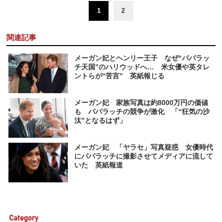
1
2
関連記事
メーガン妃とヘンリー王子 なぜ“パパラッ
チ天国”のハリウッドへ… 米女優や英タレ
ントらが“苦言” 英紙報じる
メーガン妃 家族写真は約8000万円の価値
も パパラッチの競争が激化 「“狂気の沙
汰”となるはず」
メーガン妃 「ヤラセ」写真疑惑 女優時代
にパパラッチに撮影させてメディアに流して
いた 英紙報道
Category