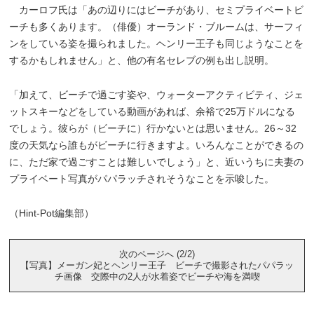
カーロフ氏は「あの辺りにはビーチがあり、セミプライベートビ
ーチも多くあります。（俳優）オーランド・ブルームは、サーフィ
ンをしている姿を撮られました。ヘンリー王子も同じようなことを
するかもしれません」と、他の有名セレブの例も出し説明。
「加えて、ビーチで過ごす姿や、ウォーターアクティビティ、ジェ
ットスキーなどをしている動画があれば、余裕で25万ドルになる
でしょう。彼らが（ビーチに）行かないとは思いません。26～32
度の天気なら誰もがビーチに行きますよ。いろんなことができるの
に、ただ家で過ごすことは難しいでしょう」と、近いうちに夫妻の
プライベート写真がパパラッチされそうなことを示唆した。
（Hint-Pot編集部）
次のページへ (2/2)
【写真】メーガン妃とヘンリー王子 ビーチで撮影されたパパラッ
チ画像 交際中の2人が水着姿でビーチや海を満喫