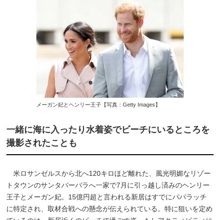
メーガン妃とヘンリー王子【写真：Getty Images】
一緒に海に入ったり水着姿でビーチにいるところを
撮影されたことも
米ロサンゼルスから北へ120キロほど離れた、風光明媚なリゾー
トタウンのサンタバーバラへ一家で7月に引っ越し済みのヘンリー
王子とメーガン妃。15億円超と言われる新居はすでにパパラッチ
に特定され、取材合戦への懸念が伝えられている。特に狙いを定め