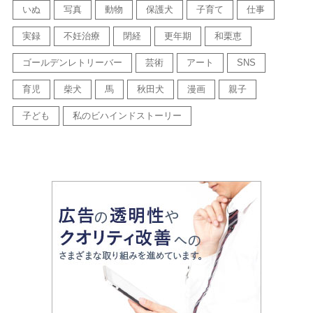
いぬ
写真
動物
保護犬
子育て
仕事
実録
不妊治療
閉経
更年期
和栗恵
ゴールデンレトリーバー
芸術
アート
SNS
育児
柴犬
馬
秋田犬
漫画
親子
子ども
私のビハインドストーリー