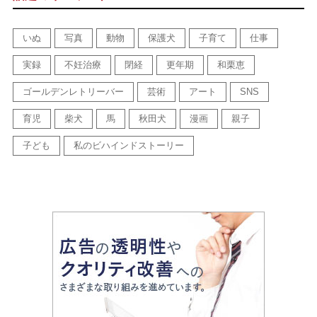
いぬ
写真
動物
保護犬
子育て
仕事
実録
不妊治療
閉経
更年期
和栗恵
ゴールデンレトリーバー
芸術
アート
SNS
育児
柴犬
馬
秋田犬
漫画
親子
子ども
私のビハインドストーリー