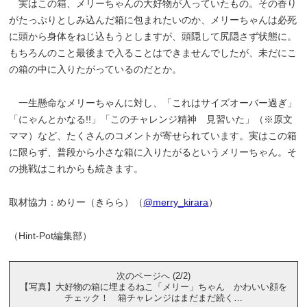
実はこの箱、メリーちゃんの大好物が入っていたもの。その香り
がたっぷりとしみ込んだ箱に包まれたいのか、メリーちゃんは必死
に頭から身体をねじ込もうとしますが、頭隠して尻隠さず状態に。
もちろんのこと最後まで入ることはできませんでしたが、未だにこ
の箱の中に入りたがっているのだとか。
一生懸命なメリーちゃんに対し、「これはサイズオーバー過ぎ」
「にゃんとかなる!!」「このチャレンジ精神 見習いた」（※原文
ママ）など、たくさんのコメントが寄せられています。実はこの箱
に限らず、普段から小さな箱に入りたがるというメリーちゃん。そ
の挑戦はこれからも続きます。
取材協力：めりー（きらら）（
@merry_kirara
）
（Hint-Pot編集部）
次のページへ (2/2)
【写真】大好物の箱に埋まるねこ「メリー」ちゃん かわいい顔を
チェック！ 箱チャレンジはまだまだ続く…