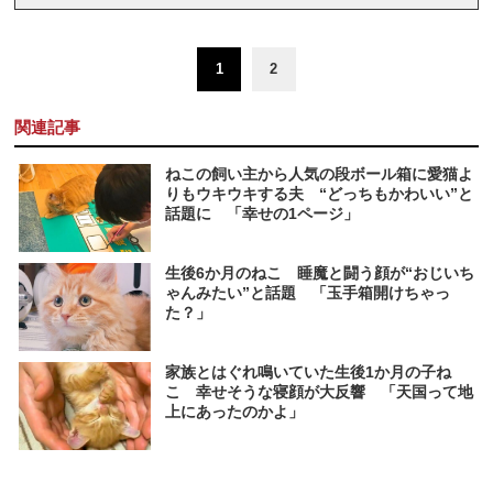
1
2
関連記事
ねこの飼い主から人気の段ボール箱に愛猫よ
りもウキウキする夫 “どっちもかわいい”と
話題に 「幸せの1ページ」
生後6か月のねこ 睡魔と闘う顔が“おじいち
ゃんみたい”と話題 「玉手箱開けちゃっ
た？」
家族とはぐれ鳴いていた生後1か月の子ね
こ 幸せそうな寝顔が大反響 「天国って地
上にあったのかよ」