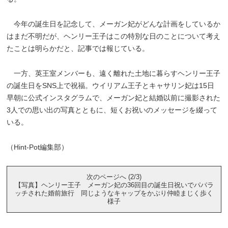
今年の誕生日を記念して、メーガン妃がどんな計画をしているか
はまだ不明だが、ヘンリー王子はこの特別な日のことについて考え
たことは明らかだと、記事では報じている。
一方、英王室メンバーも、遠く離れた土地に暮らすヘンリー王子
の誕生日をSNS上で祝福。ウイリアム王子とキャサリン妃は15日
早朝に公式インスタグラムで、メーガン妃と結婚以前に撮影された
3人での思い出の写真とともに、短くお祝いのメッセージを綴って
いる。
（Hint-Pot編集部）
次のページへ (2/3)
【写真】ヘンリー王子 メーガン妃の36回目の誕生日祝いでパパラ
ッチされた婚前旅行 同じようなキャップをかぶり仲睦まじく歩く
様子