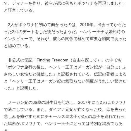
て、ディナーを作り、彼らが恋に落ちたボツワナを再現しました」
と証言している。
2人がボツワナに初めて向かったのは、2016年。出会ってからた
った2回のデートをした後だったようだ。ヘンリー王子は婚約時の
インタビューで、それが、彼らの関係で極めて重要な瞬間であった
と認めている。
非公式の伝記「Finding Freedom（自由を探して）」の中でも
「ボツワナ旅行の後に、ヘンリー王子はメーガン妃が（自分に）ふ
さわしい女性だと確信した」と記載されている。伝記の著者による
と「ヘンリー王子はメーガン妃の気取らない態度がうれしい驚きだ
った」と説明した。
メーガン妃の36歳の誕生日を記念し、2017年にも2人はボツワナ
で過ごしている。また、ダイアナ元妃が亡くなった後、母を失った
悲しみを癒やすためにチャールズ皇太子が2人の息子を連れて行っ
た場所がボツワナで、ヘンリー王子にとっては特別な場所でもあ
る。