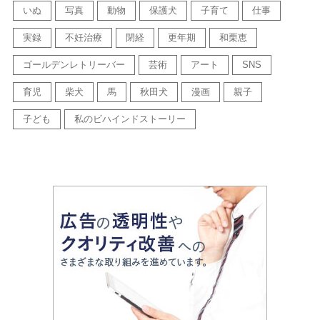
いぬ
写真
動物
保護犬
子育て
仕事
実録
不妊治療
閉経
更年期
和栗恵
ゴールデンレトリーバー
芸術
アート
SNS
育児
柴犬
馬
秋田犬
漫画
親子
子ども
私のビハインドストーリー