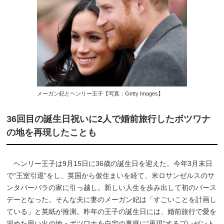
メーガン妃とヘンリー王子【写真：Getty Images】
36回目の誕生日祝いに2人で婚前旅行したボツワナ
の地を再現したことも
ヘンリー王子は9月15日に36歳の誕生日を迎えた。今年3月末日
で“王室引退”をし、英国から仮住まいを経て、米ロサンゼルスのサ
ンタバーバラの家に引っ越し。新しい人生を歩み出して初のバース
デーとなった。そんな夫に妻のメーガン妃は「すごいことを計画し
ている」と英紙が推測。昨年の王子の誕生日には、婚前旅行で愛を
深めた思い出の地・ボツワナを自宅の裏庭に“再現”するプレゼント