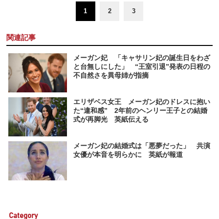
1
2
3
関連記事
メーガン妃 「キャサリン妃の誕生日をわざ
と台無しにした」 “王室引退”発表の日程の
不自然さを異母姉が指摘
エリザベス女王 メーガン妃のドレスに抱い
た“違和感” 2年前のヘンリー王子との結婚
式が再脚光 英紙伝える
メーガン妃の結婚式は「悪夢だった」 共演
女優が本音を明らかに 英紙が報道
Category