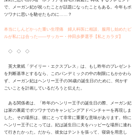
で、メーガン妃が祝ったことが話題になったこともある。今年もボ
ツワナに思いを馳せたものに……？
本当にしんどかった重い生理痛 婦人科医に相談、服用し始めたピ
ルが私には合った――サッカー・仲田歩夢選手【私とカラダ】
◇ ◇ ◇
英大衆紙「デイリー・エクスプレス」は、もし昨年のプレゼント
を判断基準とするなら、このパンデミックの中の制限にもかかわら
ず、メーガン妃はヘンリー王子の36歳の誕生日のために、何かす
ごいことを計画しているだろうと伝えた。
ある関係者は、「昨年のヘンリー王子の誕生日の際、メーガン妃
は家の裏庭でボツワナでのキャンピングアドベンチャーを再現しま
した。その場所は、彼にとって非常に重要な意味があります。特に
ヘンリー王子にとっては。妃は誕生日に夫をハッピーな場所に連れ
て行きたかった。だから、彼女はテントを張って、寝袋を用意し