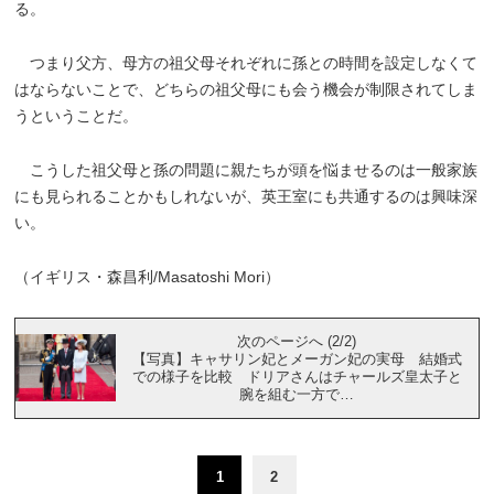
る。
つまり父方、母方の祖父母それぞれに孫との時間を設定しなくて
はならないことで、どちらの祖父母にも会う機会が制限されてしま
うということだ。
こうした祖父母と孫の問題に親たちが頭を悩ませるのは一般家族
にも見られることかもしれないが、英王室にも共通するのは興味深
い。
（イギリス・森昌利/Masatoshi Mori）
次のページへ (2/2)
【写真】キャサリン妃とメーガン妃の実母 結婚式
での様子を比較 ドリアさんはチャールズ皇太子と
腕を組む一方で…
1
2