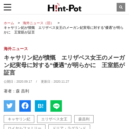
ホーム
海外ニュース（旧）
キャサリン妃が憤慨 エリザベス女王のメーガン妃実母に対する“優遇”が明ら
かに 王室筋が証言
海外ニュース
キャサリン妃が憤慨 エリザベス女王のメーガ
ン妃実母に対する“優遇”が明らかに 王室筋が
証言
公開日：
2020.09.17
/
更新日：
2020.11.27
著者：森 昌利
B!
キャサリン妃
エリザベス女王
森昌利
ロイヤルファミリー
ドリア・ラグランド