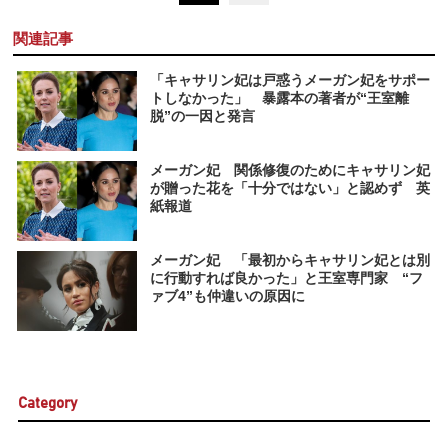
関連記事
「キャサリン妃は戸惑うメーガン妃をサポー
トしなかった」 暴露本の著者が“王室離
脱”の一因と発言
メーガン妃 関係修復のためにキャサリン妃
が贈った花を「十分ではない」と認めず 英
紙報道
メーガン妃 「最初からキャサリン妃とは別
に行動すれば良かった」と王室専門家 “フ
ァブ4”も仲違いの原因に
Category