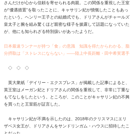
さんだけが心から信頼を寄せられる肉親。この関係を重視した王室
が“優遇措置”を取ったことに、キャサリン妃が憤慨したこともあっ
たという。ヘンリー王子との結婚式でも、ドリアさんがチャールズ
皇太子と腕を組み驚くほど親密な様子を披露して話題になっていた
が、他にも知られざる特別扱いがあったようだ。
日本最速ランナーが持つ「食」の意識 知識を得たからわかる、脂
分摂取は「ストレスにならない」――陸上中長距離・田中希実選手
◇ ◇ ◇
英大衆紙「デイリー・エクスプレス」が掲載した記事によると、
英王室はメーガン妃とドリアさんの関係を重視して、非常に丁重な
もてなしをしたという。ところが、このことがキャサリン妃の不興
を買ったと王室筋が証言した。
キャサリン妃が不満を示したのは、2018年のクリスマスにエリ
ザベス女王が、ドリアさんをサンドリンガム・ハウスに招待したこ
とだった。