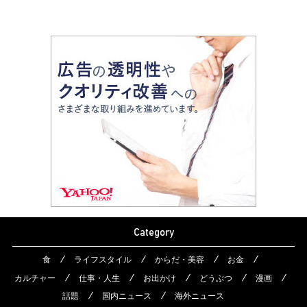
Category
食
ライフスタイル
からだ・美容
お金
カルチャー
仕事・人生
お出かけ
どうぶつ
漫画
話題
国内ニュース
海外ニュース