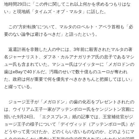
地時間29日に「この件に関してこれ以上何かを求めるつもりはな
い」と現地紙「タイムズ・オブ・マルタ」に話した。
この“方針転換”について、マルタのロベルト・アベラ首相も「必
要のない論争は避けるべきだ」と語ったという。
返還計画を非難した人の中には、3年前に殺害されたマルタの著
名ジャーナリスト、ダフネ・カルアナガリチア氏の息子であるマシ
ュー氏も含まれていた。マシュー氏はツイッターに「メガロドンの
歯はeBayで40ドルだ。汚職のせいで数十億ものユーロが奪われ
た。政府は何が重要で何を優先すべきかきちんと把握してほしい」
と綴っている。
ジョージ王子が「メガロドン」の歯の化石をプレゼントされたの
は、ウイリアム王子一家がアッテンボロー氏をケンジントン宮殿に
招いた9月24日。「エクスプレス」紙の記事では、王室補佐官がジ
ョージ王子の様子について「デイヴィッド（アッテンボロー氏）が
どうやって見つけたか、どのくらい古いものなのか、どのようにマ
ルタのやわらかい黄色い石灰岩の中で保存されていたかなどの説明