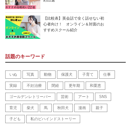
め22選
【比較表】英会話で全く話せない初
心者向け！ オンライン＆対面のお
すすめスクール紹介
話題のキーワード
いぬ
写真
動物
保護犬
子育て
仕事
実録
不妊治療
閉経
更年期
和栗恵
ゴールデンレトリーバー
芸術
アート
SNS
育児
柴犬
馬
秋田犬
漫画
親子
子ども
私のビハインドストーリー