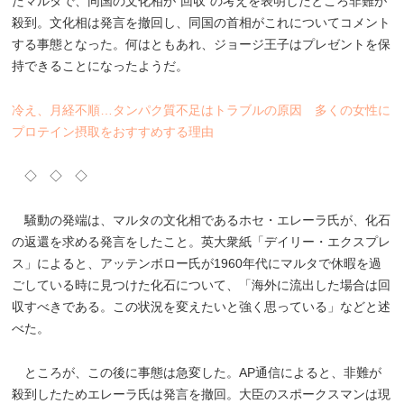
たマルタで、同国の文化相が“回収”の考えを表明したところ非難が
殺到。文化相は発言を撤回し、同国の首相がこれについてコメント
する事態となった。何はともあれ、ジョージ王子はプレゼントを保
持できることになったようだ。
冷え、月経不順…タンパク質不足はトラブルの原因 多くの女性に
プロテイン摂取をおすすめする理由
◇ ◇ ◇
騒動の発端は、マルタの文化相であるホセ・エレーラ氏が、化石
の返還を求める発言をしたこと。英大衆紙「デイリー・エクスプレ
ス」によると、アッテンボロー氏が1960年代にマルタで休暇を過
ごしている時に見つけた化石について、「海外に流出した場合は回
収すべきである。この状況を変えたいと強く思っている」などと述
べた。
ところが、この後に事態は急変した。AP通信によると、非難が
殺到したためエレーラ氏は発言を撤回。大臣のスポークスマンは現