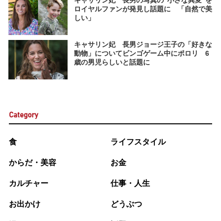
キャサリン妃 長男の写真の“小さな異変”を
ロイヤルファンが発見し話題に 「自然で美
しい」
キャサリン妃 長男ジョージ王子の「好きな
動物」についてビンゴゲーム中にポロリ 6
歳の男児らしいと話題に
Category
食
ライフスタイル
からだ・美容
お金
カルチャー
仕事・人生
お出かけ
どうぶつ