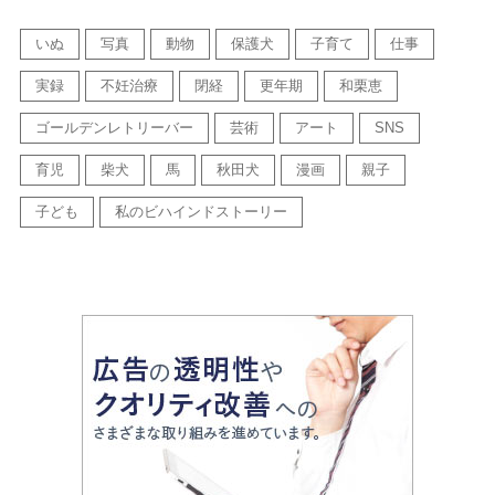
いぬ
写真
動物
保護犬
子育て
仕事
実録
不妊治療
閉経
更年期
和栗恵
ゴールデンレトリーバー
芸術
アート
SNS
育児
柴犬
馬
秋田犬
漫画
親子
子ども
私のビハインドストーリー