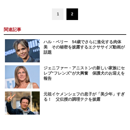
1
2
関連記事
ハル・ベリー 54歳でさらに進化する肉体
美 その秘密を披露するエクササイズ動画が
話題
ジェニファー・アニストンの新しい家族にセ
レブ“フレンズ”が大興奮 保護犬のお迎えを
報告
元祖イケメンシェフの息子が「美少年」すぎ
る！ 父伝授の調理テクを披露