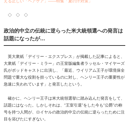
える正しい「ヘアケア」――特集「夏の汗対策」
◇ ◇ ◇
政治的中立の伝統に逆らった米大統領選への発言は
話題になったが…
英大衆紙「デイリー・エクスプレス」が掲載した記事によると、
大衆紙「デイリー・ミラー」の王室版編集者ラッセル・マイヤーズ
氏がポッドキャストに出演し、「最近、ウイリアム王子が環境保全
問題で重大な役割を担っているのに対し、ヘンリー王子の重要性が
急速に失われています」と発言したという。
確かに、ヘンリー王子は米大統領選挙に踏み込んだ発言をして、
話題にはなった。しかしそれは、“王室引退”をした今も“公爵”の称
号を持つ人間が、ロイヤルの政治的中立の伝統に逆らったために注
目を浴びたにすぎない。