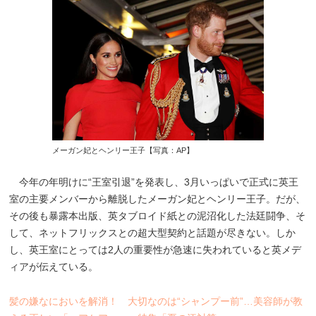
メーガン妃とヘンリー王子【写真：AP】
今年の年明けに“王室引退”を発表し、3月いっぱいで正式に英王
室の主要メンバーから離脱したメーガン妃とヘンリー王子。だが、
その後も暴露本出版、英タブロイド紙との泥沼化した法廷闘争、そ
して、ネットフリックスとの超大型契約と話題が尽きない。しか
し、英王室にとっては2人の重要性が急速に失われていると英メデ
ィアが伝えている。
髪の嫌なにおいを解消！ 大切なのは“シャンプー前”…美容師が教