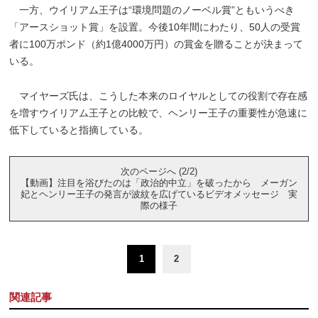
一方、ウイリアム王子は“環境問題のノーベル賞”ともいうべき
「アースショット賞」を設置。今後10年間にわたり、50人の受賞
者に100万ポンド（約1億4000万円）の賞金を贈ることが決まって
いる。
マイヤーズ氏は、こうした本来のロイヤルとしての役割で存在感
を増すウイリアム王子との比較で、ヘンリー王子の重要性が急速に
低下していると指摘している。
次のページへ (2/2)
【動画】注目を浴びたのは「政治的中立」を破ったから メーガン
妃とヘンリー王子の発言が波紋を広げているビデオメッセージ 実
際の様子
1
2
関連記事