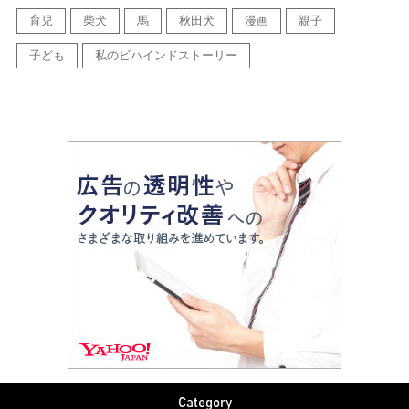
育児
柴犬
馬
秋田犬
漫画
親子
子ども
私のビハインドストーリー
Category