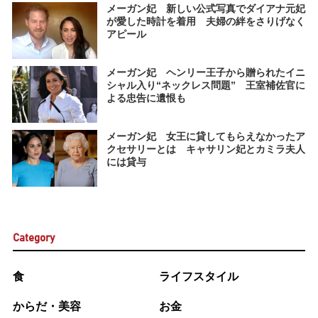
メーガン妃 新しい公式写真でダイアナ元妃
が愛した時計を着用 夫婦の絆をさりげなく
アピール
メーガン妃 ヘンリー王子から贈られたイニ
シャル入り“ネックレス問題” 王室補佐官に
よる忠告に遺恨も
メーガン妃 女王に貸してもらえなかったア
クセサリーとは キャサリン妃とカミラ夫人
には貸与
Category
食
ライフスタイル
からだ・美容
お金