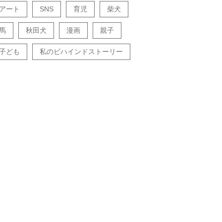
アート
SNS
育児
柴犬
馬
秋田犬
漫画
親子
子ども
私のビハインドストーリー