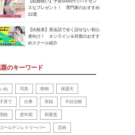
【結婚祝い】予算5000円でハイセン
スなプレゼント！ 専門家のおすすめ
22選
【比較表】英会話で全く話せない初心
者向け！ オンライン＆対面のおすす
めスクール紹介
話題のキーワード
いぬ
写真
動物
保護犬
子育て
仕事
実録
不妊治療
閉経
更年期
和栗恵
ゴールデンレトリーバー
芸術