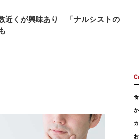
数近くが興味あり 「ナルシストの
も
C
食
か
カ
お