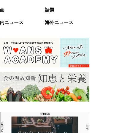
画
話題
内ニュース
海外ニュース