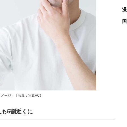
漫
国
メージ）【写真：写真AC】
人も5割近くに