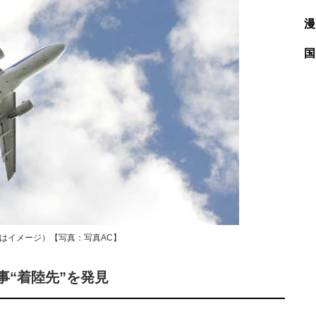
漫
国
真はイメージ）【写真：写真AC】
事“着陸先”を発見