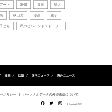
アート
SNS
育児
柴犬
馬
秋田犬
漫画
親子
子ども
私のビハインドストーリー
漫画
話題
国内ニュース
海外ニュース
ーポリシー
パーソナルデータの外部送信について
© Creative2 2022