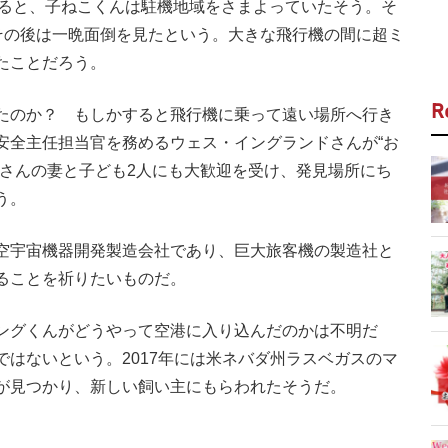
よると、子ねこくんは駐機地域をさまよっていたそう。そ
、その後は一晩面倒を見たという。大きな飛行機の間に超ミ
たことだろう。
R
たのか？ もしかすると飛行機に乗って遠い場所へ行き
安全主任担当官を務めるウェス・イングランドさんが“お
ドさんの妻と子ども2人にも大歓迎を受け、発見場所にち
う。
空宇宙機器開発製造会社であり、巨大旅客機の製造社と
ることを祈りたいものだ。
ングくんがどうやって空港に入り込んだのかは不明だ
はないという。2017年には米ネバダ州ラスベガスのマ
が見つかり、新しい飼い主にもらわれたそうだ。