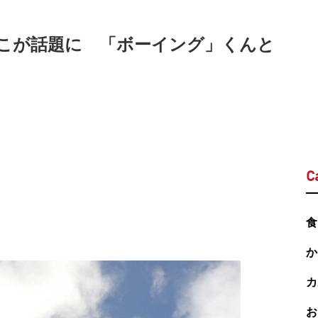
こが話題に 「ボーイング」くんと
C
食
か
カ
お