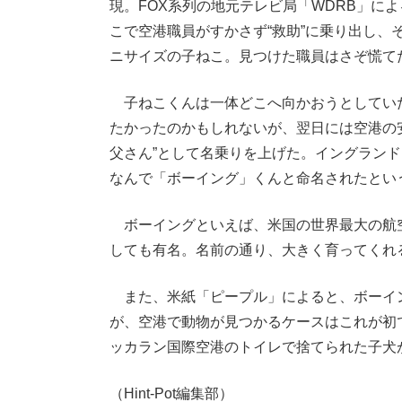
現。FOX系列の地元テレビ局「WDRB」に
こで空港職員がすかさず“救助”に乗り出し
ニサイズの子ねこ。見つけた職員はさぞ慌て
子ねこくんは一体どこへ向かおうとしてい
たかったのかもしれないが、翌日には空港の
父さん”として名乗りを上げた。イングラン
なんで「ボーイング」くんと命名されたとい
ボーイングといえば、米国の世界最大の航
しても有名。名前の通り、大きく育ってくれ
また、米紙「ピープル」によると、ボーイ
が、空港で動物が見つかるケースはこれが初で
ッカラン国際空港のトイレで捨てられた子犬
（Hint-Pot編集部）