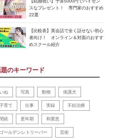
【結婚祝い】予算5000円でハイセン
スなプレゼント！ 専門家のおすすめ
22選
【比較表】英会話で全く話せない初心
者向け！ オンライン＆対面のおすす
めスクール紹介
話題のキーワード
いぬ
写真
動物
保護犬
子育て
仕事
実録
不妊治療
閉経
更年期
和栗恵
ゴールデンレトリーバー
芸術