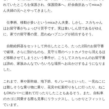
れていたところを保護され、保護団体へ。紆余曲折あってmicaさ
ん夫婦の元へとやってきました。
仕事柄、移動が多いというmicaさん夫妻。しかし、スカちゃん
はお留守番がちょっぴり苦手です。実は食いしん坊であるがゆえ
に、家での留守番の度、思わぬハプニングが続出するそう。
自動給餌器をセットして外出したところ、たった2回のお留守番
で破壊。さらに別のものも、見守り用のペットカメラから消えるほ
ど移動させてしまうという事件が。こうしてスカちゃんのお留守番
は諦め、家族みんなでいろいろな場所へお出かけするようになりま
した。
これまで、車や新幹線、地下鉄、モノレールといった、一見ねこに
は難しそうな乗り物に乗り、花見や紅葉狩りをしに行ったり、ねこ
もOKのバーに連れて行ったりしたこともあるそう。また、自転車
のカゴに同乗する際も見事にリラックスし、しっかりとフィットし
ています。