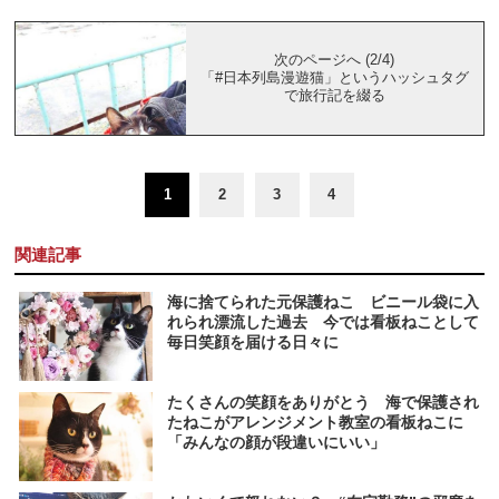
次のページへ (2/4)
「#日本列島漫遊猫」というハッシュタグ
で旅行記を綴る
1
2
3
4
関連記事
海に捨てられた元保護ねこ ビニール袋に入
れられ漂流した過去 今では看板ねことして
毎日笑顔を届ける日々に
たくさんの笑顔をありがとう 海で保護され
たねこがアレンジメント教室の看板ねこに
「みんなの顔が段違いにいい」