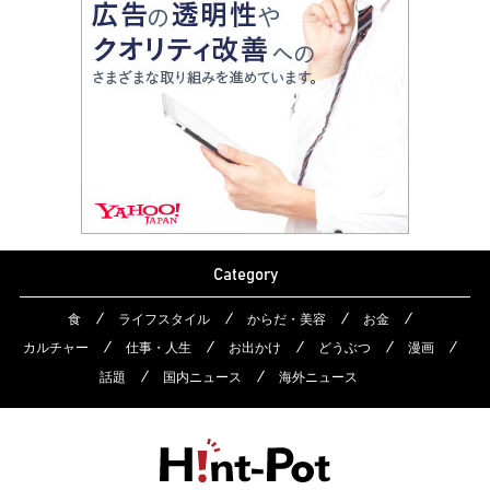
Category
食
ライフスタイル
からだ・美容
お金
カルチャー
仕事・人生
お出かけ
どうぶつ
漫画
話題
国内ニュース
海外ニュース