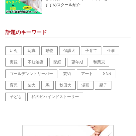
すすめスクール紹介
話題のキーワード
いぬ
写真
動物
保護犬
子育て
仕事
実録
不妊治療
閉経
更年期
和栗恵
ゴールデンレトリーバー
芸術
アート
SNS
育児
柴犬
馬
秋田犬
漫画
親子
子ども
私のビハインドストーリー