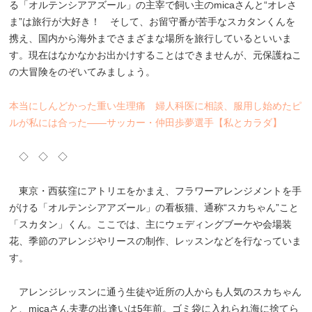
る「オルテンシアアズール」の主宰で飼い主のmicaさんと“オレさ
ま”は旅行が大好き！ そして、お留守番が苦手なスカタンくんを
携え、国内から海外までさまざまな場所を旅行しているといいま
す。現在はなかなかお出かけすることはできませんが、元保護ねこ
の大冒険をのぞいてみましょう。
本当にしんどかった重い生理痛 婦人科医に相談、服用し始めたピ
ルが私には合った――サッカー・仲田歩夢選手【私とカラダ】
◇ ◇ ◇
東京・西荻窪にアトリエをかまえ、フラワーアレンジメントを手
がける「オルテンシアアズール」の看板猫、通称“スカちゃん”こと
「スカタン」くん。ここでは、主にウェディングブーケや会場装
花、季節のアレンジやリースの制作、レッスンなどを行なっていま
す。
アレンジレッスンに通う生徒や近所の人からも人気のスカちゃん
と、micaさん夫妻の出逢いは5年前。ゴミ袋に入れられ海に捨てら