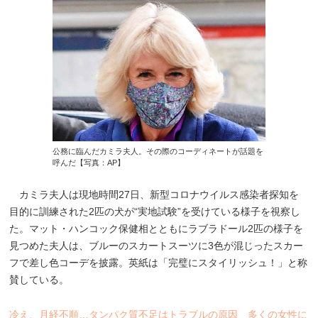
公務に臨んだカミラ夫人。その際のコーディネートが話題を
呼んだ【写真：AP】
カミラ夫人は現地時間27日、新型コロナウイルス感染者探知を
目的に訓練された2匹の犬が“実地試験”を受けている様子を視察し
た。マット・ハンコック保健相とともにラブラドール2匹の様子を
見つめた夫人は、ブルーのスカートスーツに3色が混じったスカー
フで差し色コーデを披露。英紙は「完璧にスタイリッシュ！」と称
賛している。
冷え、月経不順…タンパク質不足はトラブルの原因 多くの女性に