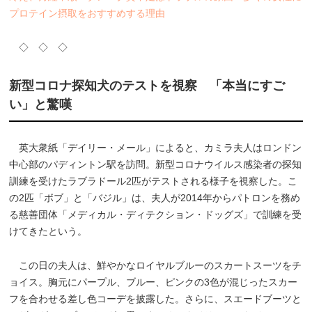
プロテイン摂取をおすすめする理由
◇ ◇ ◇
新型コロナ探知犬のテストを視察 「本当にすご
い」と驚嘆
英大衆紙「デイリー・メール」によると、カミラ夫人はロンドン
中心部のパディントン駅を訪問。新型コロナウイルス感染者の探知
訓練を受けたラブラドール2匹がテストされる様子を視察した。こ
の2匹「ボブ」と「バジル」は、夫人が2014年からパトロンを務め
る慈善団体「メディカル・ディテクション・ドッグズ」で訓練を受
けてきたという。
この日の夫人は、鮮やかなロイヤルブルーのスカートスーツをチ
ョイス。胸元にパープル、ブルー、ピンクの3色が混じったスカー
フを合わせる差し色コーデを披露した。さらに、スエードブーツと