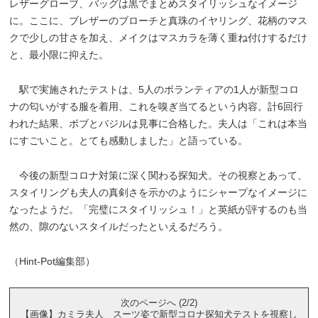
レザーグローブ、バッグは黒でまとめスタイリッシュなイメージ
に。ここに、ブレザーのブローチと真珠のイヤリング、花柄のマス
クで少しの甘さを加え、メイクはマスカラを薄く重ね付けするだけ
と、最小限に抑えた。
駅で実施されたテストは、5人のボランティアの1人が新型コロ
ナの匂いがする服を着用、これを嗅ぎ当てるという内容。計6回行
われた結果、ボブとバジルは見事に合格した。夫人は「これは本当
にすごいこと。とても感動しました」と語っている。
今後の新型コロナ対策に深く関わる探知犬。その視察とあって、
スタイリングも夫人の真剣さを示かのようにシャープなイメージに
なったようだ。「完璧にスタイリッシュ！」と英紙が評するのも当
然の、隙のないスタイルだったといえるだろう。
（Hint-Pot編集部）
次のページへ (2/2)
【画像】カミラ夫人 スーツ姿で新型コロナ探知犬テストを視察し