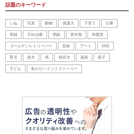
話題のキーワード
いぬ
写真
動物
保護犬
子育て
仕事
実録
不妊治療
閉経
更年期
和栗恵
ゴールデンレトリーバー
芸術
アート
SNS
育児
柴犬
馬
秋田犬
漫画
親子
子ども
私のビハインドストーリー