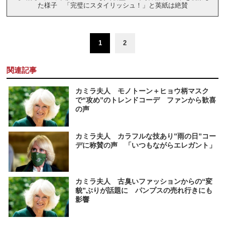
た様子 「完璧にスタイリッシュ！」と英紙は絶賛
1
2
関連記事
カミラ夫人 モノトーン＋ヒョウ柄マスク
で“攻め”のトレンドコーデ ファンから歓喜
の声
カミラ夫人 カラフルな技あり”雨の日”コー
デに称賛の声 「いつもながらエレガント」
カミラ夫人 古臭いファッションからの“変
貌”ぶりが話題に パンプスの売れ行きにも
影響