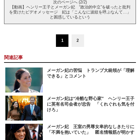
次のページへ (2/2)
【動画】ヘンリー王子とメーガン妃 “政治的中立”を破ったと批判
を受けたビデオメッセージ 妃は「こんなに波紋を呼ぶなんて…」
と困惑しているという
1
2
関連記事
メーガン妃の苦悩 トランプ大統領が「理解
できる」とコメント
メーガン妃は“冷酷な野心家” ヘンリー王子
に英有名司会者が忠告 「くれぐれも気を付
けろ」
メーガン妃 王室の男尊女卑的なしきたりに
「不満を抱いていた」 匿名情報筋が明かす