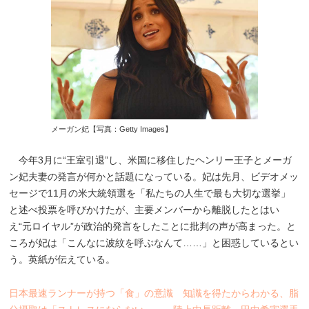
メーガン妃【写真：Getty Images】
今年3月に“王室引退”し、米国に移住したヘンリー王子とメーガ
ン妃夫妻の発言が何かと話題になっている。妃は先月、ビデオメッ
セージで11月の米大統領選を「私たちの人生で最も大切な選挙」
と述べ投票を呼びかけたが、主要メンバーから離脱したとはい
え“元ロイヤル”が政治的発言をしたことに批判の声が高まった。と
ころが妃は「こんなに波紋を呼ぶなんて……」と困惑しているとい
う。英紙が伝えている。
日本最速ランナーが持つ「食」の意識 知識を得たからわかる、脂