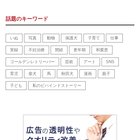
話題のキーワード
いぬ
写真
動物
保護犬
子育て
仕事
実録
不妊治療
閉経
更年期
和栗恵
ゴールデンレトリーバー
芸術
アート
SNS
育児
柴犬
馬
秋田犬
漫画
親子
子ども
私のビハインドストーリー