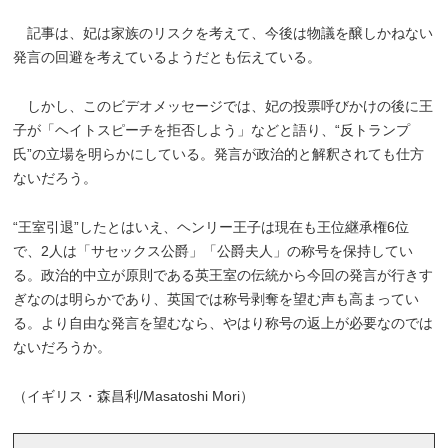
記事は、妃は家族のリスクを考えて、今後は物議を醸しかねない
発言の回避を考えているようだとも伝えている。
しかし、このビデオメッセージでは、妃の投票呼びかけの後に王
子が「ヘイトスピーチを拒否しよう」などと語り、“反トランプ
氏”の立場を明らかにしている。発言が政治的と解釈されても仕方
ないだろう。
“王室引退”したとはいえ、ヘンリー王子は現在も王位継承権6位
で、2人は「サセックス公爵」「公爵夫人」の称号を保持してい
る。政治的中立が原則である英王室の伝統から今回の発言が行きす
ぎなのは明らかであり、英国では称号剥奪を望む声も高まってい
る。より自由な発言を望むなら、やはり称号の返上が必要なのでは
ないだろうか。
（イギリス・森昌利/Masatoshi Mori）