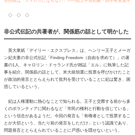
分摂取は「ストレスにならない」――陸上中長距離・田中希実選手
◇ ◇ ◇
非公式伝記の共著者が、関係筋の話として明かした
英大衆紙「デイリー・エクスプレス」は、ヘンリー王子とメーガ
ン妃夫妻の非公式伝記「Finding Freedom（自由を求めて）」の著
書の1人、キャロリン・ドゥランド氏が雑誌「エル」に執筆した記
事を紹介。関係筋の話として、米大統領選に投票を呼びかけたこと
が政治的発言ととらえられて批判を受けていることに妃は驚き、困
惑しているという。
妃は人権運動に熱心なことで知られる。王子と交際する前から多
くのボランティアに関わるなど「市民の権利と行動を信じている」
という信念があるようだ。今回の発言も「有権者として投票するこ
とが大切という、当たり前の発言をしただけ」という認識であり、
問題発言ととらえられていることに戸惑いを隠せないという。