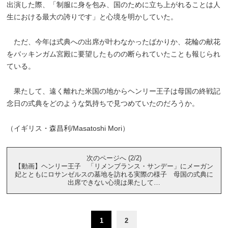
出演した際、「制服に身を包み、国のために立ち上がれることは人
生における最大の誇りです」と心境を明かしていた。
ただ、今年は式典への出席が叶わなかったばかりか、花輪の献花
をバッキンガム宮殿に要望したものの断られていたことも報じられ
ている。
果たして、遠く離れた米国の地からヘンリー王子は母国の終戦記
念日の式典をどのような気持ちで見つめていたのだろうか。
（イギリス・森昌利/Masatoshi Mori）
次のページへ (2/2)
【動画】ヘンリー王子 「リメンブランス・サンデー」にメーガン
妃とともにロサンゼルスの墓地を訪れる実際の様子 母国の式典に
出席できない心境は果たして…
1
2