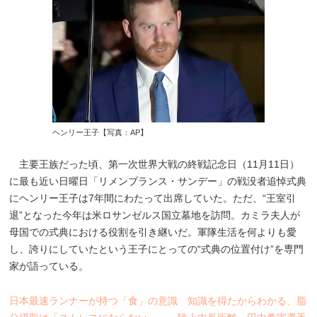
ヘンリー王子【写真：AP】
主要王族だった頃、第一次世界大戦の終戦記念日（11月11日）
に最も近い日曜日「リメンブランス・サンデー」の戦没者追悼式典
にヘンリー王子は7年間にわたって出席していた。ただ、“王室引
退”となった今年は米ロサンゼルス国立墓地を訪問。カミラ夫人が
母国での式典における役割を引き継いだ。軍隊生活を何よりも愛
し、誇りにしていたという王子にとっての“式典の位置付け”を専門
家が語っている。
日本最速ランナーが持つ「食」の意識 知識を得たからわかる、脂