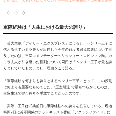
分摂取は「ストレスにならない」――陸上中長距離・田中希実選手
◇ ◇ ◇
軍隊経験は「人生における最大の誇り」
英大衆紙「デイリー・エクスプレス」によると、ヘンリー王子に
代わる形でカミラ夫人が出席した今年の戦没者追悼式典について言
及したのは、王室コメンテーターのリッツィー・ロビンソン氏。カ
ミラ夫人が引き継いだ役割について同氏は「ヘンリー王子が最も誇
りとしていたもの」とし、理由をこう語る。
「軍隊経験を何よりも誇りとするヘンリー王子にとって、この役割
は何よりも重要なものでした。“王室引退”で最もつらかったのは、
軍隊生活で得た称号を手放すことだったのです」
実際、王子は式典前日に軍隊経験への誇りを公言している。現地
時間7日に英軍関係のポッドキャスト番組「デクラシファイド」に