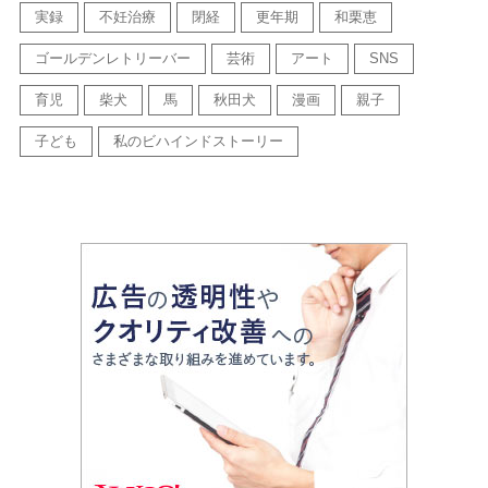
実録
不妊治療
閉経
更年期
和栗恵
ゴールデンレトリーバー
芸術
アート
SNS
育児
柴犬
馬
秋田犬
漫画
親子
子ども
私のビハインドストーリー