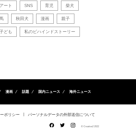
アート
SNS
育児
柴犬
馬
秋田犬
漫画
親子
子ども
私のビハインドストーリー
漫画
話題
国内ニュース
海外ニュース
ーポリシー
パーソナルデータの外部送信について
© Creative2 2022