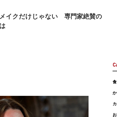
メイクだけじゃない 専門家絶賛の
は
C
食
か
カ
お