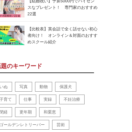
【結婚祝い】予算5000円でハイセン
スなプレゼント！ 専門家のおすすめ
22選
【比較表】英会話で全く話せない初心
者向け！ オンライン＆対面のおすす
めスクール紹介
話題のキーワード
いぬ
写真
動物
保護犬
子育て
仕事
実録
不妊治療
閉経
更年期
和栗恵
ゴールデンレトリーバー
芸術