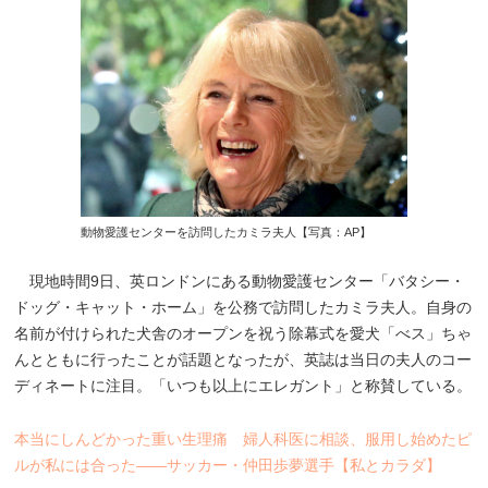
動物愛護センターを訪問したカミラ夫人【写真：AP】
現地時間9日、英ロンドンにある動物愛護センター「バタシー・
ドッグ・キャット・ホーム」を公務で訪問したカミラ夫人。自身の
名前が付けられた犬舎のオープンを祝う除幕式を愛犬「べス」ちゃ
んとともに行ったことが話題となったが、英誌は当日の夫人のコー
ディネートに注目。「いつも以上にエレガント」と称賛している。
本当にしんどかった重い生理痛 婦人科医に相談、服用し始めたピ
ルが私には合った――サッカー・仲田歩夢選手【私とカラダ】