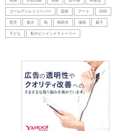
実録
不妊治療
閉経
更年期
和栗恵
ゴールデンレトリーバー
芸術
アート
SNS
育児
柴犬
馬
秋田犬
漫画
親子
子ども
私のビハインドストーリー