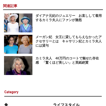
関連記事
ダイアナ元妃のジュエリー お直しして着用
するカミラ夫人にファンが激怒
メーガン妃 女王に貸してもらえなかったア
クセサリーとは キャサリン妃とカミラ夫人
には貸与
カミラ夫人 40万円のコートで魅せた存在
感 「驚くほど美しい」と英紙絶賛
Category
食
ライフスタイル