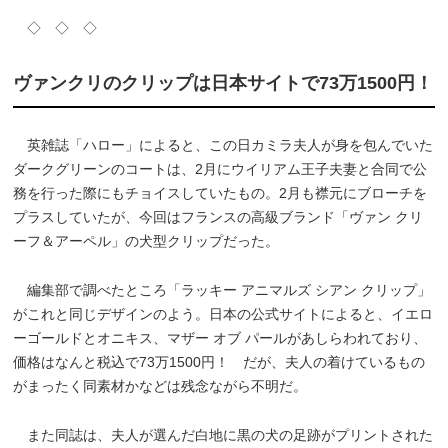
◇ ◇ ◇
ヴァンクリのクリップは日本サイトで73万1500円！
英雑誌「ハロー」によると、この日カミラ夫人が身を包んでいた
ダークグリーンのコートは、2月にウイリアム王子夫妻と合同で公
務を行った際にもチョイスしていたもの。2月も襟元にブローチを
プラスしていたが、今回はフランスの高級ブランド「ヴァン クリ
ーフ＆アーペル」の犬型クリップだった。
編集部で調べたところ「ラッキー アニマルズ シアン クリップ」
がこれと同じデザインのよう。日本の公式サイトによると、イエロ
ーゴールドとオニキス、マザー オブ パールがあしらわれており、
価格はなんと税込で73万1500円！ だが、夫人の着けているもの
がまったく同素材かなどは残念ながら不明だ。
また同誌は、夫人が選んだ白地に黒の犬の足跡がプリントされた