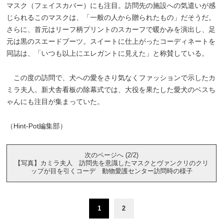
マスク（フェイスカバー）にも注目。訪問先の施設への気遣いが感
じられるこのマスクは、「一般の人から贈られたもの」だそうだ。
さらに、首元はリーフ柄プリントのスカーフで暖かみを演出し、足
元は黒のスエードブーツ。スイートに仕上がったコーディネートを
同誌は、「いつも以上にエレガントに見えた」と称賛している。
この度の訪問で、犬への愛をさり気なくファッションで示したカ
ミラ夫人。新犬舎看板の除幕式では、大役を果たした愛犬のベスち
ゃんにも注目が集まっていた。
（Hint-Pot編集部）
次のページへ (2/2)
【写真】カミラ夫人 訪問先を意識したマスクとヴァンクリのクリ
ップが目を引くコーデ 動物愛護センター訪問時の様子
1
2