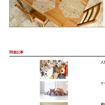
関連記事
人
ケ
府