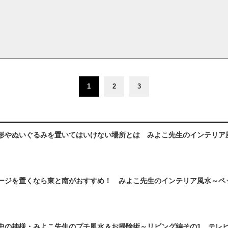
1
2
3
形やぬいぐるみを置いてはいけない場所とは みよこ先生のインテリア
ージを置くなら東と南がおすすめ！ みよこ先生のインテリア風水～ペ
中の神様・みよこ先生のプチ風水＆お掃除術～リビング編その1 テレ