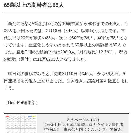
65歳以上の高齢者は85人
新たに感染が確認されたのは10歳未満から90代までの409人。4
00人を上回ったのは、2月18日（445人）以来1か月ぶりです。年
代別では20代が最多の88人、次いで30代が69人、40代が58人とな
っています。重症化しやすいとされる65歳以上の高齢者は85人で
した。直近7日間の移動平均は298.9人（対前週比112.7％）。都内
の総数（累計）は11万6293人となりました。
曜日別の推移でみると、先週3月10日（340人）から69人増。9
日連続で前の週を上回りました。引き続き、感染対策を徹底しまし
ょう。
（Hint-Pot編集部）
次のページへ (2/2)
【画像】日本全国の新型コロナウイルス陽性者
推移は？ 東京都と同じくカレンダーで確認