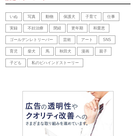
いぬ
写真
動物
保護犬
子育て
仕事
実録
不妊治療
閉経
更年期
和栗恵
ゴールデンレトリーバー
芸術
アート
SNS
育児
柴犬
馬
秋田犬
漫画
親子
子ども
私のビハインドストーリー