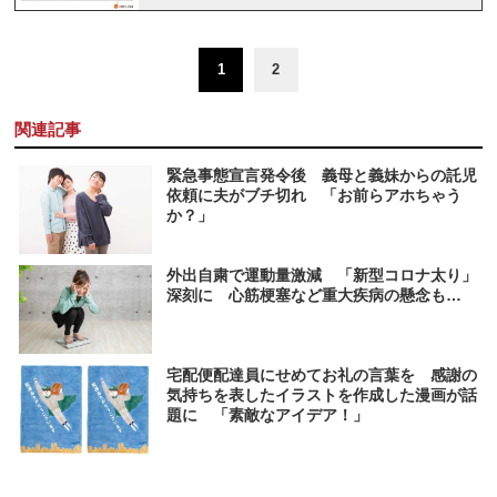
1
2
関連記事
緊急事態宣言発令後 義母と義妹からの託児
依頼に夫がブチ切れ 「お前らアホちゃう
か？」
外出自粛で運動量激減 「新型コロナ太り」
深刻に 心筋梗塞など重大疾病の懸念も…
宅配便配達員にせめてお礼の言葉を 感謝の
気持ちを表したイラストを作成した漫画が話
題に 「素敵なアイデア！」