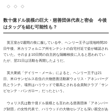
◇ ◇ ◇
数十億ドル規模の巨大・慈善団体代表と密会 今後
はタッグを組む可能性も？
英王室が2週間の喪に服している中、ヘンリー王子は現地時間20
日午後、米カリフォルニア州モンテシトの自宅付近で姿が確認され
ていた。そのまま10日間の自主的な隔離検疫に入ると思われてい
たが、翌21日は活動を再開したようだ。
英大衆紙「デイリー・メール」によると、ヘンリー王子は21
日、米ロサンゼルス在住の大物慈善活動家ウォリス・アネンバーグ
氏とランチ。場所はハリウッドで最高とされる会員制クラブ「サン
ビセンテ・バンガロー」だったという。
ウォリス氏は数十億ドル規模とも言われる慈善団体「アネンバー
グ財団」の女性代表で、ハリウッドの大物セレブとも深い親交があ