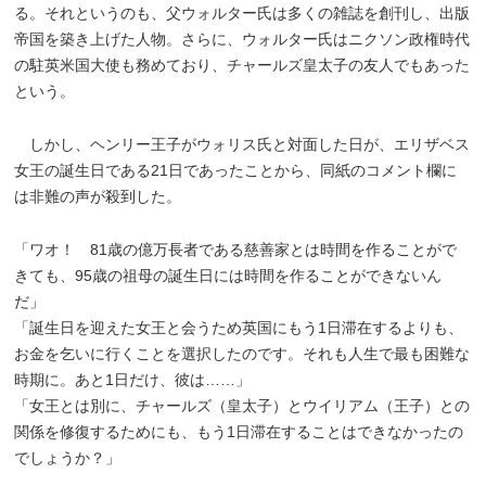
る。それというのも、父ウォルター氏は多くの雑誌を創刊し、出版
帝国を築き上げた人物。さらに、ウォルター氏はニクソン政権時代
の駐英米国大使も務めており、チャールズ皇太子の友人でもあった
という。
しかし、ヘンリー王子がウォリス氏と対面した日が、エリザベス
女王の誕生日である21日であったことから、同紙のコメント欄に
は非難の声が殺到した。
「ワオ！ 81歳の億万長者である慈善家とは時間を作ることがで
きても、95歳の祖母の誕生日には時間を作ることができないん
だ」
「誕生日を迎えた女王と会うため英国にもう1日滞在するよりも、
お金を乞いに行くことを選択したのです。それも人生で最も困難な
時期に。あと1日だけ、彼は……」
「女王とは別に、チャールズ（皇太子）とウイリアム（王子）との
関係を修復するためにも、もう1日滞在することはできなかったの
でしょうか？」