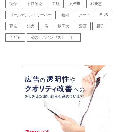
実録
不妊治療
閉経
更年期
和栗恵
ゴールデンレトリーバー
芸術
アート
SNS
育児
柴犬
馬
秋田犬
漫画
親子
子ども
私のビハインドストーリー