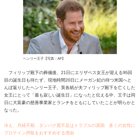
ヘンリー王子【写真：AP】
フィリップ殿下の葬儀後、21日にエリザベス女王が迎える95回
目の誕生日も待たず、現地時間20日にメーガン妃の待つ米国へと
んぼ返りしたヘンリー王子。英各紙が夫フィリップ殿下を亡くした
女王にとって「最も寂しい誕生日」になったと伝える中、王子は同
日に大富豪の慈善事業家とランチをともにしていたことが明らかと
なった。
冷え、月経不順…タンパク質不足はトラブルの原因 多くの女性に
プロテイン摂取をおすすめする理由