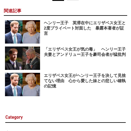
関連記事
ヘンリー王子 英滞在中にエリザベス女王と
2度プライベート対面した 暴露本著者が証
言
「エリザベス女王が気の毒」 ヘンリー王子
夫妻とアンドリュー王子を豪司会者が猛批判
エリザベス女王がヘンリー王子を決して見捨
てない理由 心から愛した妹との悲しい確執
の記憶
Category