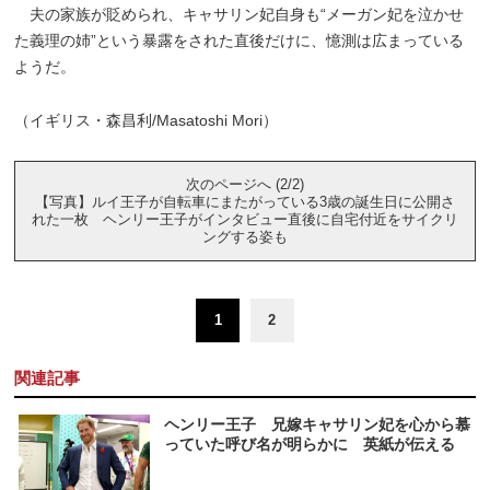
夫の家族が貶められ、キャサリン妃自身も“メーガン妃を泣かせ
た義理の姉”という暴露をされた直後だけに、憶測は広まっている
ようだ。
（イギリス・森昌利/Masatoshi Mori）
次のページへ (2/2)
【写真】ルイ王子が自転車にまたがっている3歳の誕生日に公開さ
れた一枚 ヘンリー王子がインタビュー直後に自宅付近をサイクリ
ングする姿も
1
2
関連記事
ヘンリー王子 兄嫁キャサリン妃を心から慕
っていた呼び名が明らかに 英紙が伝える