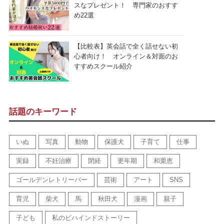
スなプレゼント！ 専門家のおすす
め22選
【比較表】英会話で全く話せない初
心者向け！ オンライン＆対面のお
すすめスクール紹介
話題のキーワード
いぬ
写真
動物
保護犬
子育て
仕事
実録
不妊治療
閉経
更年期
和栗恵
ゴールデンレトリーバー
芸術
アート
SNS
育児
柴犬
馬
秋田犬
漫画
親子
子ども
私のビハインドストーリー