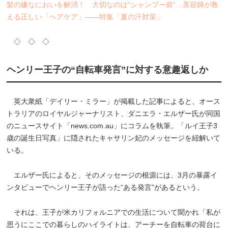
髪の嫌なにおいを解消！ 大切なのは“シャンプー前”…美容師が教
える正しい「ヘアケア」――特集「夏の汗対策」
◇ ◇ ◇
ヘンリー王子の“自転車発言”に対する意趣返しか
英大衆紙「デイリー・ミラー」が掲載した記事によると、オース
トラリアのロイヤルジャーナリスト、ダニエラ・エルザー氏が同国
のニュースサイト「news.com.au」にコラムを執筆。「ルイ王子3
歳の誕生日写真」に隠されたキャサリン妃のメッセージを紐解いて
いる。
エルザー氏によると、そのメッセージの根源には、3月の暴露イ
ンタビューでヘンリー王子が語った“ある発言”があるという。
それは、王子が米カリフォルニアでの生活について聞かれ「私が
思うにここでの暮らしのハイライトは、アーチーを自転車の荷台に