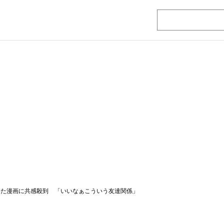
描いた漫画に共感殺到 「いいなぁこういう友達関係」