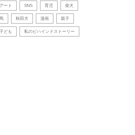
アート
SNS
育児
柴犬
馬
秋田犬
漫画
親子
子ども
私のビハインドストーリー