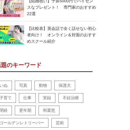
【結婚祝い】予算5000円でハイセン
スなプレゼント！ 専門家のおすすめ
22選
【比較表】英会話で全く話せない初心
者向け！ オンライン＆対面のおすす
めスクール紹介
話題のキーワード
いぬ
写真
動物
保護犬
子育て
仕事
実録
不妊治療
閉経
更年期
和栗恵
ゴールデンレトリーバー
芸術