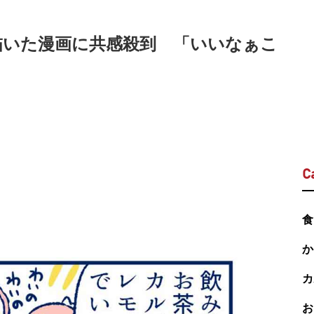
を描いた漫画に共感殺到 「いいなぁこ
C
食
か
カ
お