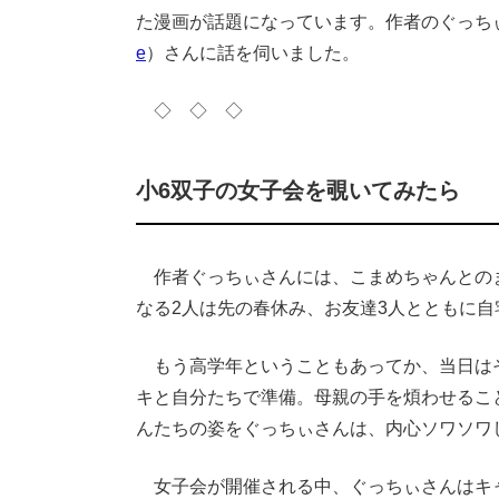
た漫画が話題になっています。作者のぐっち
e
）さんに話を伺いました。
◇ ◇ ◇
小6双子の女子会を覗いてみたら
作者ぐっちぃさんには、こまめちゃんとのま
なる2人は先の春休み、お友達3人とともに
もう高学年ということもあってか、当日は
キと自分たちで準備。母親の手を煩わせるこ
んたちの姿をぐっちぃさんは、内心ソワソワ
女子会が開催される中、ぐっちぃさんはキ