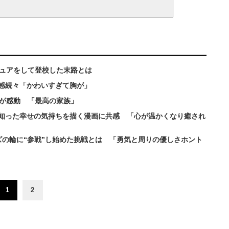
キュアをして登校した末路とは
感続々「かわいすぎて胸が」
人が感動 「最高の家族」
知った幸せの気持ちを描く漫画に共感 「心が温かくなり癒され
ズの輪に“参戦”し始めた挑戦とは 「勇気と周りの優しさホント
1
2