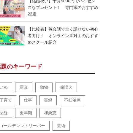
【結婚祝い】予算5000円でハイセン
スなプレゼント！ 専門家のおすすめ
22選
【比較表】英会話で全く話せない初心
者向け！ オンライン＆対面のおすす
めスクール紹介
話題のキーワード
いぬ
写真
動物
保護犬
子育て
仕事
実録
不妊治療
閉経
更年期
和栗恵
ゴールデンレトリーバー
芸術