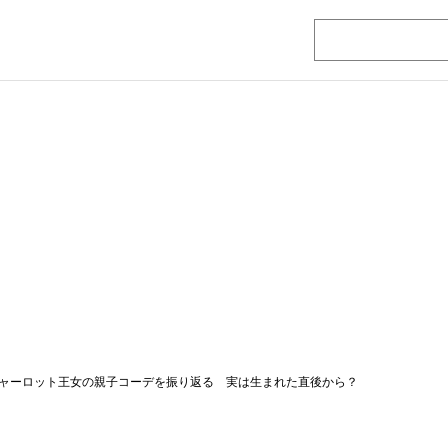
ャーロット王女の親子コーデを振り返る 実は生まれた直後から？