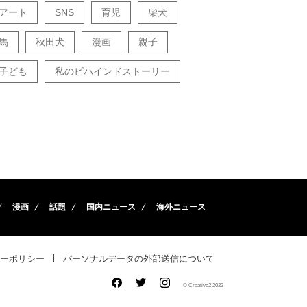
アート
SNS
育児
柴犬
馬
秋田犬
漫画
親子
子ども
私のビハインドストーリー
漫画
話題
国内ニュース
海外ニュース
ーポリシー
パーソナルデータの外部送信について
© Creative2 2022