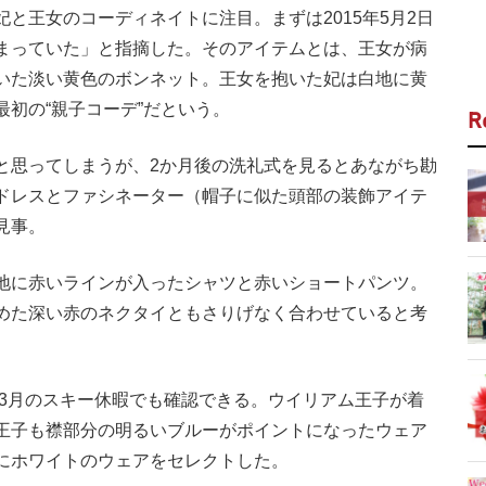
王女のコーディネイトに注目。まずは2015年5月2日
まっていた」と指摘した。そのアイテムとは、王女が病
いた淡い黄色のボンネット。王女を抱いた妃は白地に黄
初の“親子コーデ”だという。
R
と思ってしまうが、2か月後の洗礼式を見るとあながち勘
ドレスとファシネーター（帽子に似た頭部の装飾アイテ
見事。
地に赤いラインが入ったシャツと赤いショートパンツ。
めた深い赤のネクタイともさりげなく合わせていると考
。
年3月のスキー休暇でも確認できる。ウイリアム王子が着
王子も襟部分の明るいブルーがポイントになったウェア
にホワイトのウェアをセレクトした。