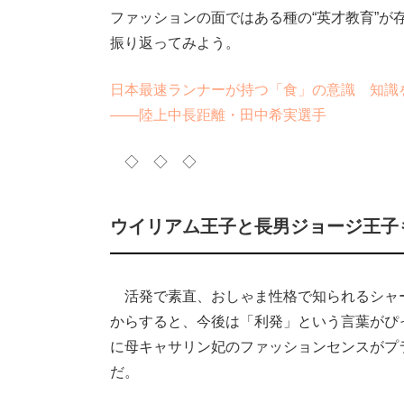
ファッションの面ではある種の“英才教育”が
振り返ってみよう。
日本最速ランナーが持つ「食」の意識 知識
――陸上中長距離・田中希実選手
◇ ◇ ◇
ウイリアム王子と長男ジョージ王子
活発で素直、おしゃま性格で知られるシャ
からすると、今後は「利発」という言葉がぴ
に母キャサリン妃のファッションセンスがプ
だ。