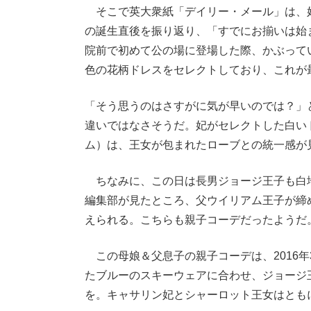
そこで英大衆紙「デイリー・メール」は、妃と
の誕生直後を振り返り、「すでにお揃いは始
院前で初めて公の場に登場した際、かぶって
色の花柄ドレスをセレクトしており、これが最
「そう思うのはさすがに気が早いのでは？」
違いではなさそうだ。妃がセレクトした白い
ム）は、王女が包まれたローブとの統一感が
ちなみに、この日は長男ジョージ王子も白
編集部が見たところ、父ウイリアム王子が締
えられる。こちらも親子コーデだったようだ
この母娘＆父息子の親子コーデは、2016
たブルーのスキーウェアに合わせ、ジョージ
を。キャサリン妃とシャーロット王女はとも