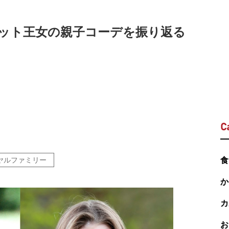
ロット王女の親子コーデを振り返る
C
ヤルファミリー
食
か
カ
お