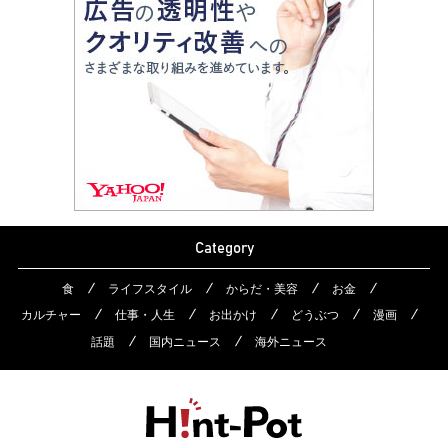
Category
食
ライフスタイル
からだ・美容
お金
カルチャー
仕事・人生
お出かけ
どうぶつ
漫画
話題
国内ニュース
海外ニュース