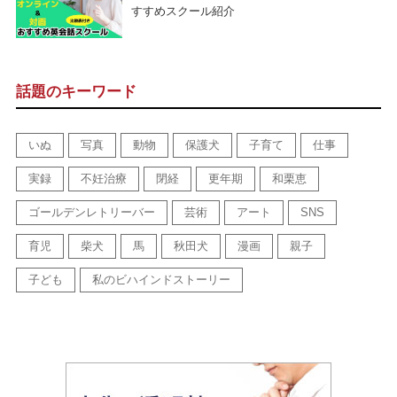
すすめスクール紹介
話題のキーワード
いぬ
写真
動物
保護犬
子育て
仕事
実録
不妊治療
閉経
更年期
和栗恵
ゴールデンレトリーバー
芸術
アート
SNS
育児
柴犬
馬
秋田犬
漫画
親子
子ども
私のビハインドストーリー