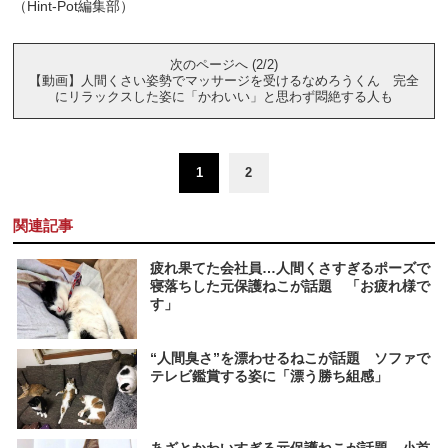
（Hint-Pot編集部）
次のページへ (2/2)
【動画】人間くさい姿勢でマッサージを受けるなめろうくん 完全
にリラックスした姿に「かわいい」と思わず悶絶する人も
1
2
関連記事
疲れ果てた会社員…人間くさすぎるポーズで
寝落ちした元保護ねこが話題 「お疲れ様で
す」
“人間臭さ”を漂わせるねこが話題 ソファで
テレビ鑑賞する姿に「漂う勝ち組感」
あざとかわいすぎる元保護ねこが話題 小首