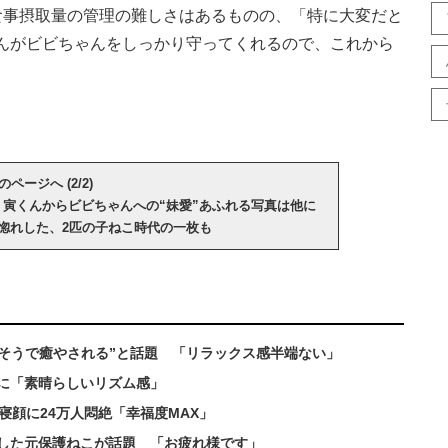
事摂取量の管理の難しさはあるものの、「特に大変だと
んがビビちゃんをしっかり守ってくれるので、これから
のページへ (2/2)
 寅くんからビビちゃんへの“妹愛”あふれる写真は他に
惚れした、2匹の子ねこ時代の一枚も
せそうで癒やされる”と話題 「リラックス感半端ない」
に「素晴らしいリズム感」
寝顔に24万人悶絶「幸福度MAX」
した元保護ねこが話題 「お疲れ様です」