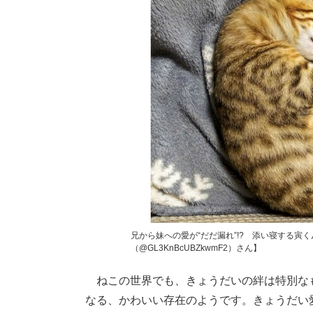
兄から妹への愛が“だだ漏れ”!? 添い寝する寅
（@GL3KnBcUBZkwmF2）さん】
ねこの世界でも、きょうだいの絆は特別な
なる、かわいい存在のようです。きょうだい愛