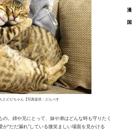
漫
国
くんとビビちゃん【写真提供：どんべす
もの。姉や兄にとって、妹や弟はどんな時も守りたく
が“だだ漏れ”している微笑ましい場面を見かける