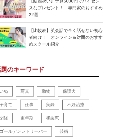
【結婚祝い】予算5000円でハイセン
スなプレゼント！ 専門家のおすすめ
22選
【比較表】英会話で全く話せない初心
者向け！ オンライン＆対面のおすす
めスクール紹介
話題のキーワード
いぬ
写真
動物
保護犬
子育て
仕事
実録
不妊治療
閉経
更年期
和栗恵
ゴールデンレトリーバー
芸術