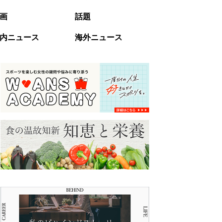
画
話題
内ニュース
海外ニュース