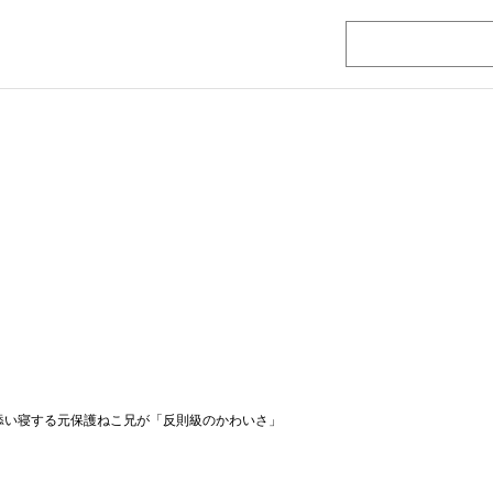
 添い寝する元保護ねこ兄が「反則級のかわいさ」