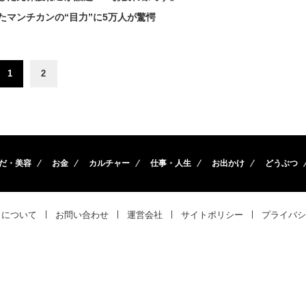
マンチカンの“目力”に5万人が驚愕
1
2
だ・美容
お金
カルチャー
仕事・人生
お出かけ
どうぶつ
トについて
お問い合わせ
運営会社
サイトポリシー
プライバシ