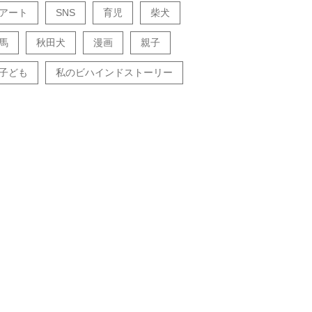
アート
SNS
育児
柴犬
馬
秋田犬
漫画
親子
子ども
私のビハインドストーリー