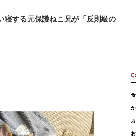
添い寝する元保護ねこ兄が「反則級の
C
食
か
カ
お