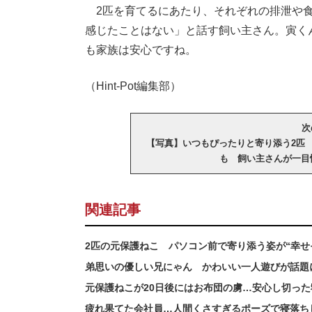
2匹を育てるにあたり、それぞれの排泄や食
感じたことはない」と話す飼い主さん。寅く
も家族は安心ですね。
（Hint-Pot編集部）
次
【写真】いつもぴったりと寄り添う2匹
も 飼い主さんが一目
関連記事
2匹の元保護ねこ パソコン前で寄り添う姿が“幸
弟思いの優しい兄にゃん かわいい一人遊びが話題
元保護ねこが20日後にはお布団の虜…安心し切った
疲れ果てた会社員…人間くさすぎるポーズで寝落ち