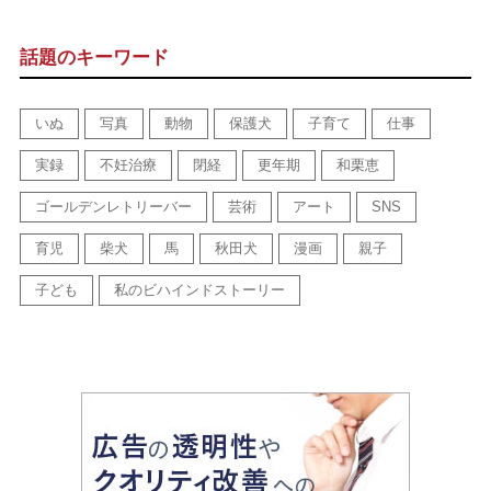
話題のキーワード
いぬ
写真
動物
保護犬
子育て
仕事
実録
不妊治療
閉経
更年期
和栗恵
ゴールデンレトリーバー
芸術
アート
SNS
育児
柴犬
馬
秋田犬
漫画
親子
子ども
私のビハインドストーリー