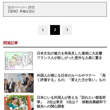
次のページへ (3/3)
【漫画】本編を読む
1
2
3
関連記事
日本文化の魅力を再発見した漫画に大反響
フランス人が欲しがった意外な土産に驚き
外国人が感じる日本のルールやマナー 「高
く評価する」もの、「変えた方が良い」もの
日本にいる外国人が答える「訪れたい都道府
県」 2位は東京 1位は？ 移動自粛緩和で
観光への関心調査