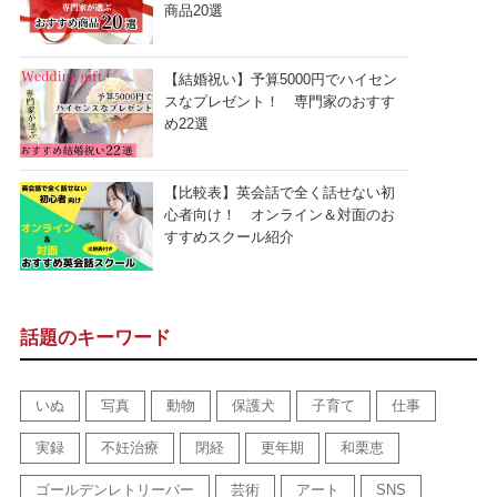
商品20選
【結婚祝い】予算5000円でハイセン
スなプレゼント！ 専門家のおすす
め22選
【比較表】英会話で全く話せない初
心者向け！ オンライン＆対面のお
すすめスクール紹介
話題のキーワード
いぬ
写真
動物
保護犬
子育て
仕事
実録
不妊治療
閉経
更年期
和栗恵
ゴールデンレトリーバー
芸術
アート
SNS