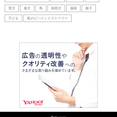
育児
柴犬
馬
秋田犬
漫画
親子
子ども
私のビハインドストーリー