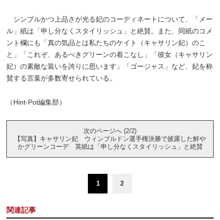
シンプルかつ上品さが光る妃のコーディネートについて、「メー
ル」紙は「申し分なくスタイリッシュ」と絶賛。また、同紙のコメ
ント欄にも「真の気品とは私たちのケイト（キャサリン妃）のこ
と」「これぞ、あるべきグリーンの着こなし」「彼女（キャサリン
妃）の素敵な装いを誇りに思います」「ゴージャス」など、妃を称
賛する言葉が多数寄せられている。
（Hint-Pot編集部）
次のページへ (2/2)
【写真】キャサリン妃 ウィンブルドン選手権決勝で披露した鮮や
かグリーンコーデ 英紙は「申し分なくスタイリッシュ」と絶賛
1
2
関連記事