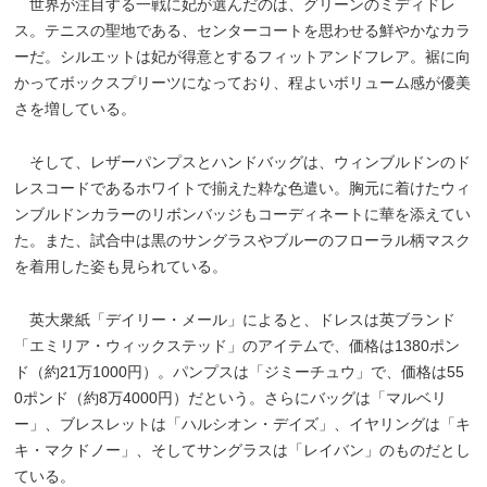
世界が注目する一戦に妃が選んだのは、グリーンのミディドレ
ス。テニスの聖地である、センターコートを思わせる鮮やかなカラ
ーだ。シルエットは妃が得意とするフィットアンドフレア。裾に向
かってボックスプリーツになっており、程よいボリューム感が優美
さを増している。
そして、レザーパンプスとハンドバッグは、ウィンブルドンのド
レスコードであるホワイトで揃えた粋な色遣い。胸元に着けたウィ
ンブルドンカラーのリボンバッジもコーディネートに華を添えてい
た。また、試合中は黒のサングラスやブルーのフローラル柄マスク
を着用した姿も見られている。
英大衆紙「デイリー・メール」によると、ドレスは英ブランド
「エミリア・ウィックステッド」のアイテムで、価格は1380ポン
ド（約21万1000円）。パンプスは「ジミーチュウ」で、価格は55
0ポンド（約8万4000円）だという。さらにバッグは「マルベリ
ー」、ブレスレットは「ハルシオン・デイズ」、イヤリングは「キ
キ・マクドノー」、そしてサングラスは「レイバン」のものだとし
ている。