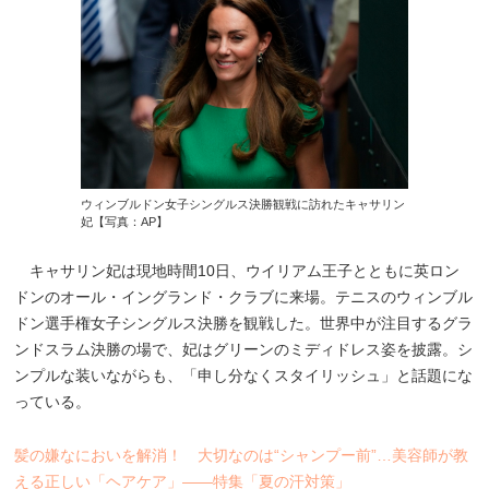
ウィンブルドン女子シングルス決勝観戦に訪れたキャサリン
妃【写真：AP】
キャサリン妃は現地時間10日、ウイリアム王子とともに英ロン
ドンのオール・イングランド・クラブに来場。テニスのウィンブル
ドン選手権女子シングルス決勝を観戦した。世界中が注目するグラ
ンドスラム決勝の場で、妃はグリーンのミディドレス姿を披露。シ
ンプルな装いながらも、「申し分なくスタイリッシュ」と話題にな
っている。
髪の嫌なにおいを解消！ 大切なのは“シャンプー前”…美容師が教
える正しい「ヘアケア」――特集「夏の汗対策」