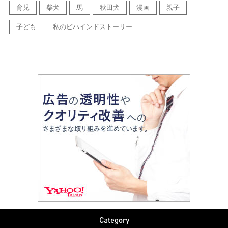
育児
柴犬
馬
秋田犬
漫画
親子
子ども
私のビハインドストーリー
Category