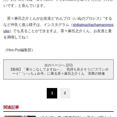
いです」と喜んでいます。
茶々麻呂之介くんがお友達と“わんプロ（いぬのプロレス）”する
など仲良く遊ぶ様子は、インスタグラム（
shibainuchachamaronos
uke
）でも見ることができますよ。茶々麻呂之介くん、お友達と夏
を満喫してね！
（Hint-Pot編集部）
次のページへ (2/2)
【動画】「乗りこなしてますね～」 気持ち良さそうに“スワンボ
ート”「いっちょめ号」に乗る茶々麻呂之介くん 実際の映像
1
2
関連記事