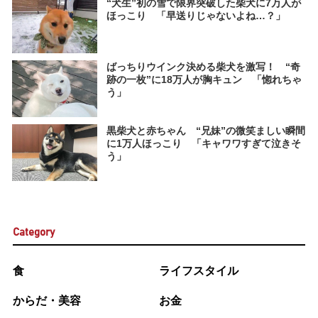
“犬生”初の雪で限界突破した柴犬に7万人が
ほっこり 「早送りじゃないよね…？」
ばっちりウインク決める柴犬を激写！ “奇
跡の一枚”に18万人が胸キュン 「惚れちゃ
う」
黒柴犬と赤ちゃん “兄妹”の微笑ましい瞬間
に1万人ほっこり 「キャワワすぎて泣きそ
う」
Category
食
ライフスタイル
からだ・美容
お金