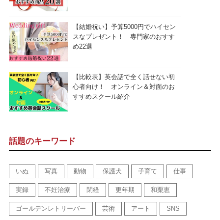
【結婚祝い】予算5000円でハイセン
スなプレゼント！ 専門家のおすす
め22選
【比較表】英会話で全く話せない初
心者向け！ オンライン＆対面のお
すすめスクール紹介
話題のキーワード
いぬ
写真
動物
保護犬
子育て
仕事
実録
不妊治療
閉経
更年期
和栗恵
ゴールデンレトリーバー
芸術
アート
SNS