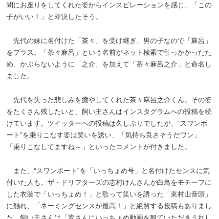
間にお座りをしてくれた姿からインスピレーションを感じ、「この
子がいい！」と即決したそう。
先代の妹に名付けた「茶々」を受け継ぎ、男の子なので「麻呂」
をプラス。「茶々麻呂」という名前がネット検索で引っかかったた
め、かぶらないように「之介」を加えて「茶々麻呂之介」と命名し
ました。
先代を失った悲しみを癒やしてくれた茶々麻呂之介くん。その姿
をたくさん残したいと、飼い主さんはインスタグラムへの投稿を続
けています。ツイッターへの投稿は久しぶりでしたが、“スワンボ
ート”を乗りこなす姿は笑いを誘い、「気持ち良さそうだワン」
「乗りこなしてますね～」といったコメントが付きました。
また、“スワンボート”を「いっちょめ号」と名付けたセンスに気
付いた人も。ザ・ドリフターズの志村けんさんが白鳥をモチーフに
した衣装で「いっちょめ！」と歌って笑いを誘った「東村山音頭」
に触れ、「ネーミングセンスが最高！」と絶賛する投稿もありまし
た。飼い主さんは「皆さんにいっちょめ動画を観ていただきうれし