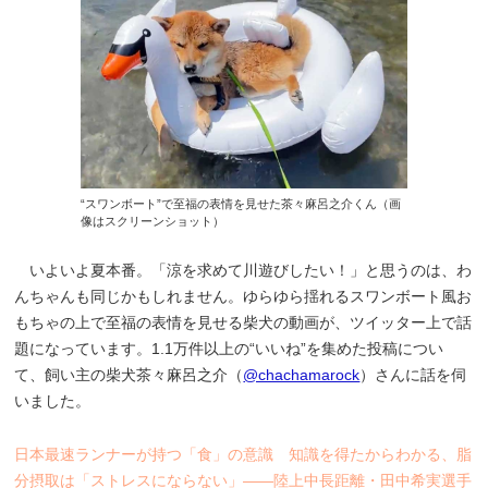
“スワンボート”で至福の表情を見せた茶々麻呂之介くん（画
像はスクリーンショット）
いよいよ夏本番。「涼を求めて川遊びしたい！」と思うのは、わ
んちゃんも同じかもしれません。ゆらゆら揺れるスワンボート風お
もちゃの上で至福の表情を見せる柴犬の動画が、ツイッター上で話
題になっています。1.1万件以上の“いいね”を集めた投稿につい
て、飼い主の柴犬茶々麻呂之介（
@chachamarock
）さんに話を伺
いました。
日本最速ランナーが持つ「食」の意識 知識を得たからわかる、脂
分摂取は「ストレスにならない」――陸上中長距離・田中希実選手