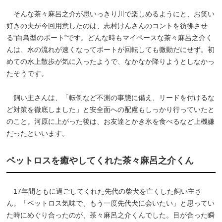
そんな茶々麻呂之介が思いっきり川で楽しめるようにと、お笑い
好きの夫が今回用意したのは、志村けんさんのコントを彷彿させ
る“白鳥型のボート”です。どんな時もマイペースな茶々麻呂之介く
んは、水の流れが速くなってボートが回転しても微動だにせず。初
めての水上散歩が気に入ったようで、なかなか降りようとしなかっ
たそうです。
飼い主さんは、「転倒など不測の事態に備え、リードを付けるな
ど対策を徹底しました」と安全面への配慮もしっかり行っていたと
のこと。河原に上がった後は、お友達とかき氷を食べるなど上機嫌
だったといいます。
ペットロスを癒やしてくれた茶々麻呂之介くん
17年間ともに過ごしてくれた先代の柴犬を亡くした飼い主さ
ん。「ペットロス気味で、もう一度先代犬に会いたい」と思ってい
た時にめぐり合ったのが、茶々麻呂之介くんでした。目が合った瞬