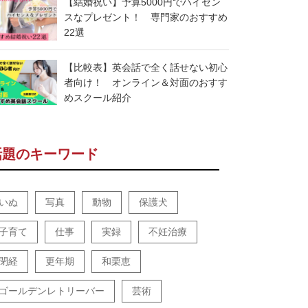
【結婚祝い】予算5000円でハイセン
スなプレゼント！ 専門家のおすすめ
22選
【比較表】英会話で全く話せない初心
者向け！ オンライン＆対面のおすす
めスクール紹介
話題のキーワード
いぬ
写真
動物
保護犬
子育て
仕事
実録
不妊治療
閉経
更年期
和栗恵
ゴールデンレトリーバー
芸術