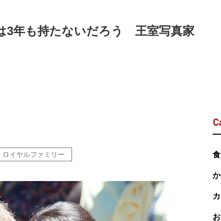
は3年も持たないだろう 王室写真家
C
ロイヤルファミリー
食
か
カ
お