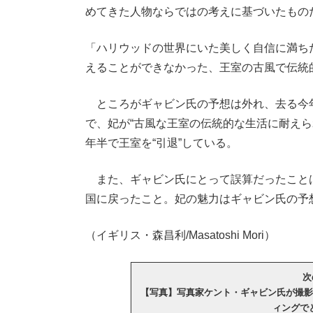
めてきた人物ならではの考えに基づいたもの
「ハリウッドの世界にいた美しく自信に満ち
えることができなかった、王室の古風で伝統
ところがギャビン氏の予想は外れ、去る今年
で、妃が“古風な王室の伝統的な生活に耐えら
年半で王室を“引退”している。
また、ギャビン氏にとって誤算だったこと
国に戻ったこと。妃の魅力はギャビン氏の予
（イギリス・森昌利/Masatoshi Mori）
次
【写真】写真家ケント・ギャビン氏が撮影
ィングで