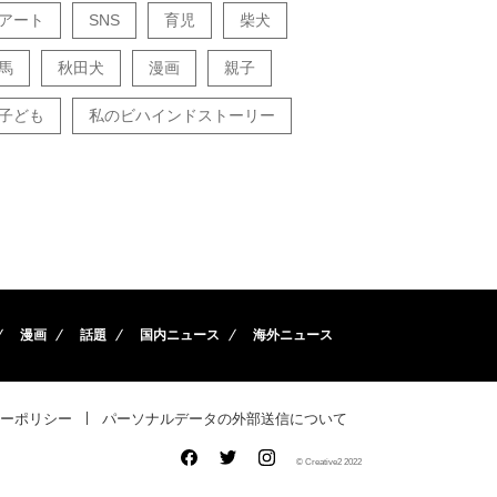
アート
SNS
育児
柴犬
馬
秋田犬
漫画
親子
子ども
私のビハインドストーリー
漫画
話題
国内ニュース
海外ニュース
ーポリシー
パーソナルデータの外部送信について
© Creative2 2022