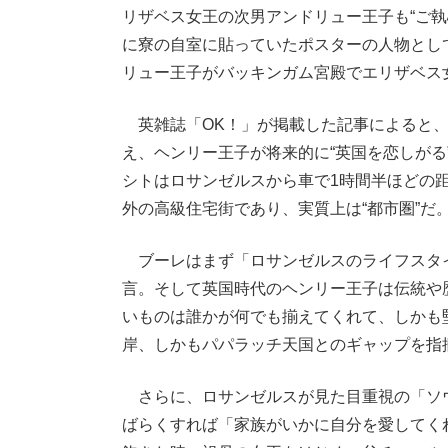
リザベス女王の次男アンドリュー王子も“ご
に寮の自室に貼っていたポスターの人物とし
リュー王子がバッキンガム宮殿でエリザベス
英雑誌「OK！」が掲載した記事によると、
え、ヘンリー王子が将来的に“英国を恋しが
シトはロサンゼルスから車で1時間半ほどの
外の高級住宅街であり、実質上は“都市圏”だ
ブーレはまず「ロサンゼルスのライフスタ
言。そして英国時代のヘンリー王子は伝統や
いものは誰かが何でも揃えてくれて、しかも
岸、しかもパパラッチ天国とのギャップを指
さらに、ロサンゼルスが見た目重視の「ソ
ばらくすれば「家族がいかに自分を愛してく