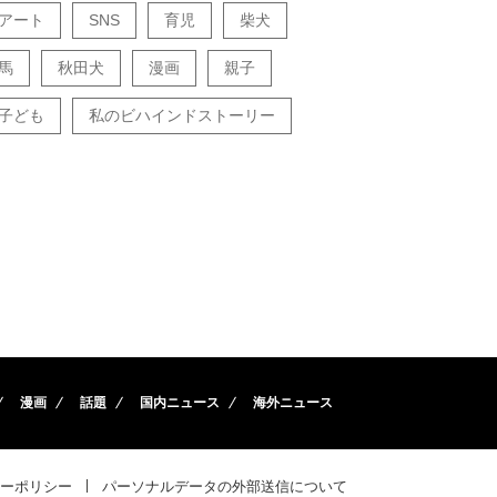
アート
SNS
育児
柴犬
馬
秋田犬
漫画
親子
子ども
私のビハインドストーリー
漫画
話題
国内ニュース
海外ニュース
ーポリシー
パーソナルデータの外部送信について