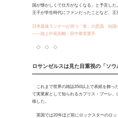
国が懐かしくて仕方がなくなる」と予言した
王子が学生時代にファンだったことなど、王室
日本最速ランナーが持つ「食」の意識 知識
――陸上中長距離・田中希実選手
◇ ◇ ◇
ロサンゼルスは見た目重視の「ソウ
これまで世界の雑誌350以上で表紙を飾っ
て実業家として知られるカプリス・ブーレ。
移した。
英国では20年ほど前にロックスターのロッ