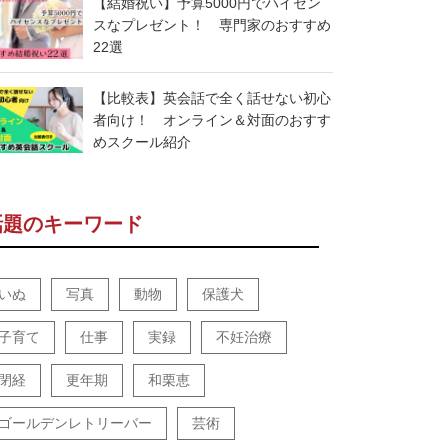
【結婚祝い】予算5000円でハイセン
スなプレゼント！ 専門家のおすすめ
22選
【比較表】英会話で全く話せない初心
者向け！ オンライン＆対面のおすす
めスクール紹介
話題のキーワード
いぬ
写真
動物
保護犬
子育て
仕事
実録
不妊治療
閉経
更年期
和栗恵
ゴールデンレトリーバー
芸術