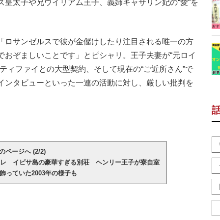
ズ皇太子や兄ウイリアム王子、義姉キャサリン妃の“愛“を
「ロサンゼルスで彼が金儲けしたり注目される唯一の方
でおぞましいことです」とピシャリ。王子夫妻が“元ロイ
ティファイとの大型契約、そして現在の“ご近所さん”で
インタビューといった一連の活動に対し、厳しい批判を
のページへ (2/2)
レ イビサ島の豪華すぎる別荘 ヘンリー王子が寮自室
飾っていた2003年の様子も