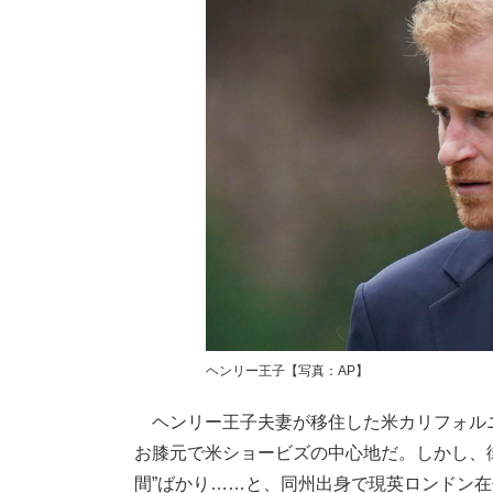
ヘンリー王子【写真：AP】
ヘンリー王子夫妻が移住した米カリフォル
お膝元で米ショービズの中心地だ。しかし、
間”ばかり……と、同州出身で現英ロンドン