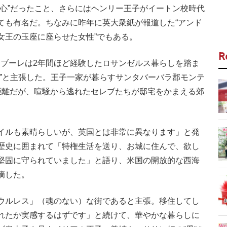
執心”だったこと、さらにはヘンリー王子がイートン校時代
ても有名だ。ちなみに昨年に英大衆紙が報道した“アンド
女王の玉座に座らせた女性”でもある。
R
ブーレは2年間ほど経験したロサンゼルス暮らしを踏ま
る”と主張した。王子一家が暮らすサンタバーバラ郡モンテ
距離だが、喧騒から逃れたセレブたちが邸宅をかまえる郊
。
イルも素晴らしいが、英国とは非常に異なります」と発
歴史に囲まれて「特権生活を送り、お城に住んで、欲し
堅固に守られていました」と語り、米国の開放的な西海
摘した。
ウルレス」（魂のない）な街であると主張。移住してし
れたか実感するはずです」と続けて、華やかな暮らしに