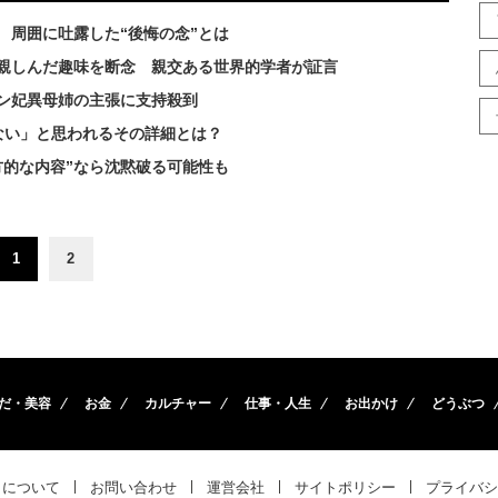
 周囲に吐露した“後悔の念”とは
親しんだ趣味を断念 親交ある世界的学者が証言
ン妃異母姉の主張に支持殺到
ない」と思われるその詳細とは？
方的な内容”なら沈黙破る可能性も
1
2
だ・美容
お金
カルチャー
仕事・人生
お出かけ
どうぶつ
トについて
お問い合わせ
運営会社
サイトポリシー
プライバシ