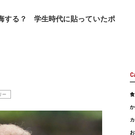
悔する？ 学生時代に貼っていたポ
C
リー
食
か
カ
お