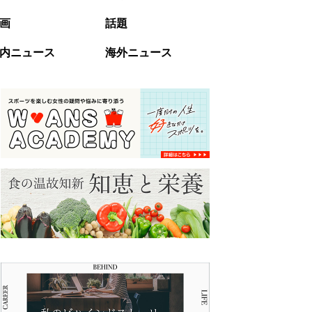
画
話題
内ニュース
海外ニュース