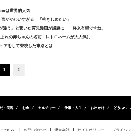
berは世界的人気
一言がかわいすぎる 「抱きしめたい」
が違う」と驚いた育児漫画が話題に 「将来有望ですね」
月生まれの赤ちゃんの名前 レトロネームが大人気に
キュアをして登校した末路とは
1
2
だ・美容
お金
カルチャー
仕事・人生
お出かけ
どうぶつ
トについて
お問い合わせ
運営会社
サイトポリシー
プライバシ