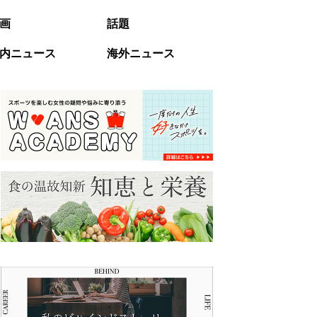
画
話題
内ニュース
海外ニュース