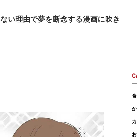
 呆気ない理由で夢を断念する漫画に吹き
C
食
か
カ
お