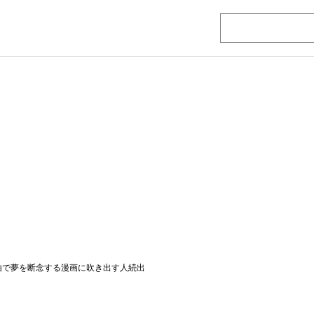
い理由で夢を断念する漫画に吹き出す人続出