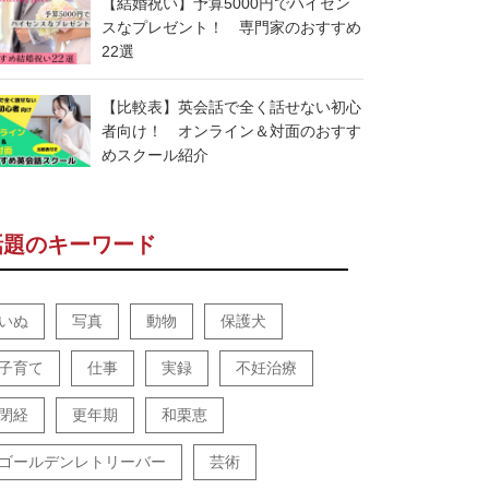
【結婚祝い】予算5000円でハイセン
スなプレゼント！ 専門家のおすすめ
22選
【比較表】英会話で全く話せない初心
者向け！ オンライン＆対面のおすす
めスクール紹介
話題のキーワード
いぬ
写真
動物
保護犬
子育て
仕事
実録
不妊治療
閉経
更年期
和栗恵
ゴールデンレトリーバー
芸術