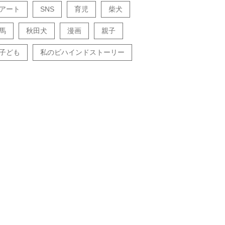
アート
SNS
育児
柴犬
馬
秋田犬
漫画
親子
子ども
私のビハインドストーリー