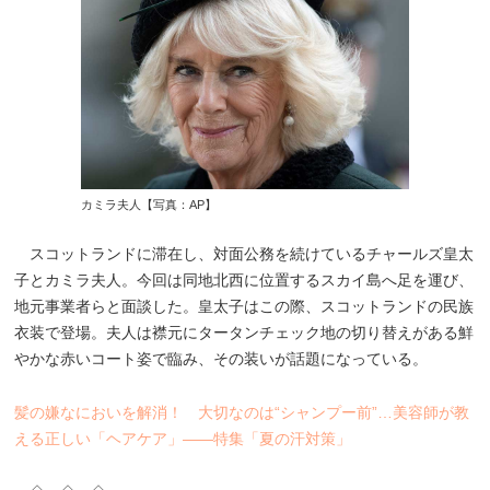
カミラ夫人【写真：AP】
スコットランドに滞在し、対面公務を続けているチャールズ皇太
子とカミラ夫人。今回は同地北西に位置するスカイ島へ足を運び、
地元事業者らと面談した。皇太子はこの際、スコットランドの民族
衣装で登場。夫人は襟元にタータンチェック地の切り替えがある鮮
やかな赤いコート姿で臨み、その装いが話題になっている。
髪の嫌なにおいを解消！ 大切なのは“シャンプー前”…美容師が教
える正しい「ヘアケア」――特集「夏の汗対策」