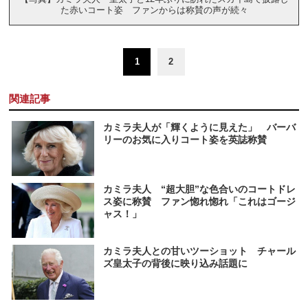
た赤いコート姿 ファンからは称賛の声が続々
1
2
関連記事
カミラ夫人が「輝くように見えた」 バーバ
リーのお気に入りコート姿を英誌称賛
カミラ夫人 “超大胆”な色合いのコートドレ
ス姿に称賛 ファン惚れ惚れ「これはゴージ
ャス！」
カミラ夫人との甘いツーショット チャール
ズ皇太子の背後に映り込み話題に