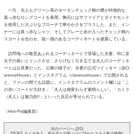
一方、夫人もグリーン系のタータンチェック柄の襟が特徴的な、
真っ赤なロングコートを着用。胸元にはサファイアとダイヤモンド
を使用した大ぶりなブローチで華やかさをプラスした。また、イン
ナーには真っ赤なシャツ、そしてグレーと赤が入ったチェック柄の
スカートを合わせ、統一感のあるコーディネートを披露している。
訪問地への敬意あふれるコーディネートで登場した夫妻。特に皇
太子の装いとリンクさせ、さりげなく引き立てる夫人のコーディネ
ートはお見事だった。公務の様子が、夫妻の公式ツイッター（@Cl
arenceHouse）とインスタグラム（clarencehouse）で公開される
と、ファンの間でも話題に。インスタグラムのコメント欄には「こ
の赤いコートが大好き」「夫人は相変わらず素晴らしい」「カミラ
（夫人）は魅力的!!」といった反応が寄せられている。
（Hint-Pot編集部）
次のページへ (2/2)
【写真】カミラ夫人 皇太子と12年ぶりに訪れたスカイ島で披露し