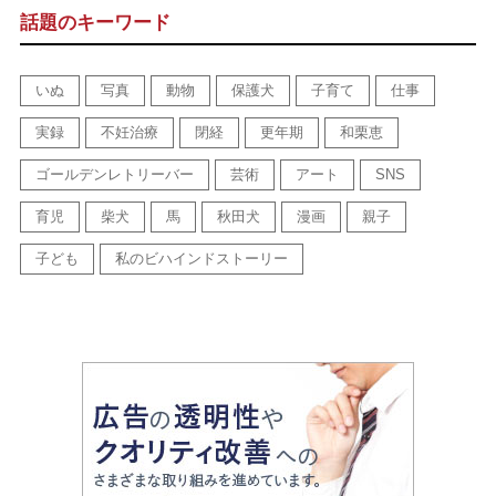
話題のキーワード
いぬ
写真
動物
保護犬
子育て
仕事
実録
不妊治療
閉経
更年期
和栗恵
ゴールデンレトリーバー
芸術
アート
SNS
育児
柴犬
馬
秋田犬
漫画
親子
子ども
私のビハインドストーリー