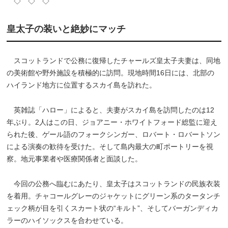
◇ ◇ ◇
皇太子の装いと絶妙にマッチ
スコットランドで公務に復帰したチャールズ皇太子夫妻は、同地
の美術館や野外施設を積極的に訪問。現地時間16日には、北部の
ハイランド地方に位置するスカイ島を訪れた。
英雑誌「ハロー」によると、夫妻がスカイ島を訪問したのは12
年ぶり。2人はこの日、ジョアニー・ホワイトフォード総監に迎え
られた後、ゲール語のフォークシンガー、ロバート・ロバートソン
による演奏の歓待を受けた。そして島内最大の町ポートリーを視
察。地元事業者や医療関係者と面談した。
今回の公務へ臨むにあたり、皇太子はスコットランドの民族衣装
を着用。チャコールグレーのジャケットにグリーン系のタータンチ
ェック柄が目を引くスカート状の“キルト”、そしてバーガンディカ
ラーのハイソックスを合わせている。