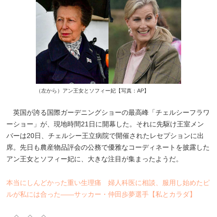
（左から）アン王女とソフィー妃【写真：AP】
英国が誇る国際ガーデニングショーの最高峰「チェルシーフラワ
ーショー」が、現地時間21日に開幕した。それに先駆け王室メン
バーは20日、チェルシー王立病院で開催されたレセプションに出
席。先日も農産物品評会の公務で優雅なコーディネートを披露した
アン王女とソフィー妃に、大きな注目が集まったようだ。
本当にしんどかった重い生理痛 婦人科医に相談、服用し始めたピ
ルが私には合った――サッカー・仲田歩夢選手【私とカラダ】