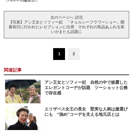
次のページへ (2/2)
【写真】アン王女とソフィー妃 「チェルシーフラワーショー」開
幕前日に行われたレセプションに出席 それぞれの気品あふれる装
いがまたも話題に
1
2
関連記事
アン王女とソフィー妃 自然の中で披露した
エレガントコーデが話題 ツーショット公務
で存在感
エリザベス女王の長女 堅実な人柄は服選び
にも “強め”コーデを支える地元店とは