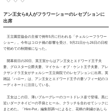
◇ ◇ ◇
アン王女ら8人がフラワーショーのレセプションに
出席
王立園芸協会の主催で例年5月に行われる「チェルシーフラワー
ショー」。今年はコロナ禍の影響を受け、9月21日から26日の日程
で初めての秋開催になった。
開幕前日の20日、英王室からはアン王女とエドワード王子夫
妻、グロスター公爵夫妻、マイケル・オブ・ケント王子夫妻、アレ
クサンドラ王女がチェルシー王立病院でのレセプションに出席。英
雑誌「ハロー」は、アン王女とエドワード王子の妻ソフィー妃のコ
ーディネートに注目している。
王女はこの日、薄いブルーグレーのコートドレス姿で登場。黒に
近いダークネイビーの手袋とヒール、クラッチを合わせてシックに
まとめた。「Hint-Pot」編集部調べによると、花柄の刺繍があしら