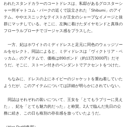
われたスタンドカラーのコートドレスは、私邸があるグロスターシ
ャー州ギャトコム・パークの近くで設立された「Shibumi」のアイ
テム。ややエスニックなテイストが王女のシャープなイメージと抜
群にマッチしている。そこに、左胸に着けたダイヤモンドと真珠の
フローラルブローチでゴージャス感をプラスした。
一方、妃はホワイトのミディドレスと足元に同色のウェッジソー
ルをセレクト。同誌によると、ミディドレスは「ヴィクトリア・ベ
ッカム」のアイテムで、価格は890ポンド（約13万3000円）だそ
うだ。そこに、ストーン付きのペンダントでアクセントをつけた。
ちなみに、ドレスの上にネイビーのジャケットを重ね着していた
ようだが、このアイテムについては詳細が明らかにされていない。
同誌はそれぞれの装いについて、王女を「とてもラブリーに見え
た」、妃を「とても魅力的だった」と称賛。2人で臨んだ先日の公
務に続き、この日も格別の存在感を放っていたようだ。
（Hint-Pot編集部）