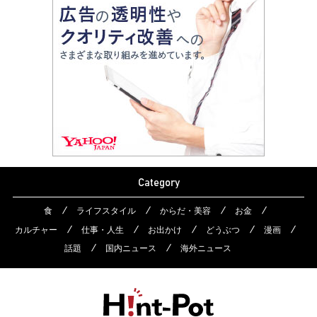
Category
食
ライフスタイル
からだ・美容
お金
カルチャー
仕事・人生
お出かけ
どうぶつ
漫画
話題
国内ニュース
海外ニュース