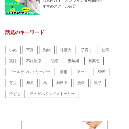
心者向け！ オンライン＆対面のお
すすめスクール紹介
話題のキーワード
いぬ
写真
動物
保護犬
子育て
仕事
実録
不妊治療
閉経
更年期
和栗恵
ゴールデンレトリーバー
芸術
アート
SNS
育児
柴犬
馬
秋田犬
漫画
親子
子ども
私のビハインドストーリー