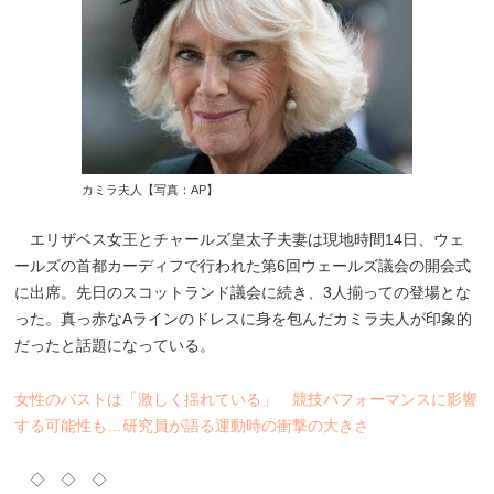
カミラ夫人【写真：AP】
エリザベス女王とチャールズ皇太子夫妻は現地時間14日、ウェ
ールズの首都カーディフで行われた第6回ウェールズ議会の開会式
に出席。先日のスコットランド議会に続き、3人揃っての登場とな
った。真っ赤なAラインのドレスに身を包んだカミラ夫人が印象的
だったと話題になっている。
女性のバストは「激しく揺れている」 競技パフォーマンスに影響
する可能性も…研究員が語る運動時の衝撃の大きさ
◇ ◇ ◇