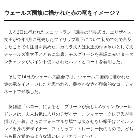
ウェールズ国旗に描かれた赤の竜をイメージ？
去る2日に行われたスコットランド議会の開会式は、エリザベス
女王が今年4月に死去したフィリップ殿下について初めて公で言及
したことでも注目を集めた。カミラ夫人は女王の付き添いとして夫
チャールズ皇太子とともに出席。モスグリーンを基調に赤いタータ
ンチェックがポイント使いされたハットとコートを着用した。
そして14日のウェールズ議会では、ウェールズ国旗に描かれた
赤の竜をイメージしたと思われる、艶やかな赤が印象的なコーディ
ネートで登場した。
英雑誌「ハロー」によると、プリーツが美しいAラインのウール
ドレスは、夫人お気に入りのデザイナー、フィオナ・クレア氏が手
掛けた一着。さらにフォーマルな場では欠かせない帽子はアイルラ
ンド出身のデザイナー、フィリップ・トレーシー氏のもので、どち
らも目が覚めるような濃いレッドカラーだった。