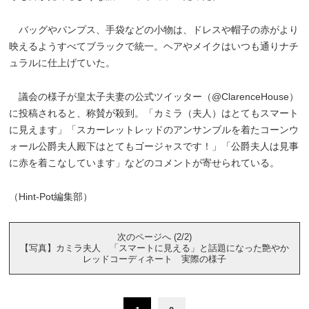
バッグやパンプス、手袋などの小物は、ドレスや帽子の赤がより
映えるようすべてブラックで統一。ヘアやメイクはいつも通りナチ
ュラルに仕上げていた。
議会の様子が皇太子夫妻の公式ツイッター（@ClarenceHouse）
に投稿されると、称賛が殺到。「カミラ（夫人）はとてもスマート
に見えます」「スカーレットレッドのアンサンブルを着たコーンウ
ォール公爵夫人殿下はとてもゴージャスです！」「公爵夫人は見事
に赤を着こなしています」などのコメントが寄せられている。
（Hint-Pot編集部）
次のページへ (2/2)
【写真】カミラ夫人 「スマートに見える」と話題になった艶やか
レッドコーディネート 実際の様子