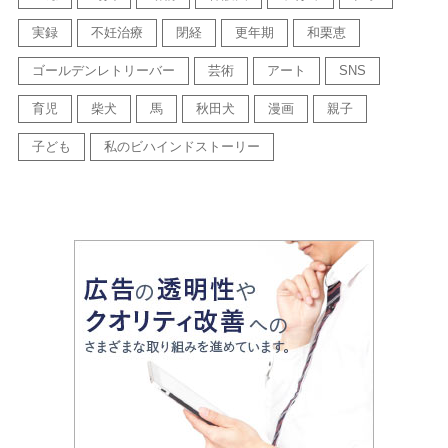
実録
不妊治療
閉経
更年期
和栗恵
ゴールデンレトリーバー
芸術
アート
SNS
育児
柴犬
馬
秋田犬
漫画
親子
子ども
私のビハインドストーリー