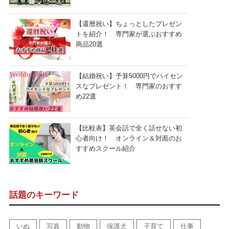
【還暦祝い】ちょっとしたプレゼン
トを紹介！ 専門家が選ぶおすすめ
商品20選
【結婚祝い】予算5000円でハイセン
スなプレゼント！ 専門家のおすす
め22選
【比較表】英会話で全く話せない初
心者向け！ オンライン＆対面のお
すすめスクール紹介
話題のキーワード
いぬ
写真
動物
保護犬
子育て
仕事