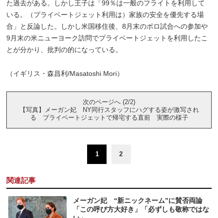
た過去がある。しかし王子は「99％は一般のフライトを利用して
いる。（プライベートジェット利用は）家族の安全を優先する場
合」と反論した。しかし米国移住後、8月末のポロ試合への参加や
9月末の米ニューヨーク訪問でプライベートジェットを利用したこ
とが分かり、批判の的になっている。
（イギリス・森昌利/Masatoshi Mori）
次のページへ (2/2)
【写真】メーガン妃 NY同行スタッフにハグする姿が激写され
る プライベートジェットで帰宅する直前 実際の様子
1
2
関連記事
メーガン妃 “新ニックネーム”に賛否両論
「この呼び方大好き」「必ずしも敬称ではな