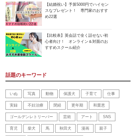
【結婚祝い】予算5000円でハイセン
スなプレゼント！ 専門家のおすす
め22選
【比較表】英会話で全く話せない初
心者向け！ オンライン＆対面のお
すすめスクール紹介
話題のキーワード
いぬ
写真
動物
保護犬
子育て
仕事
実録
不妊治療
閉経
更年期
和栗恵
ゴールデンレトリーバー
芸術
アート
SNS
育児
柴犬
馬
秋田犬
漫画
親子