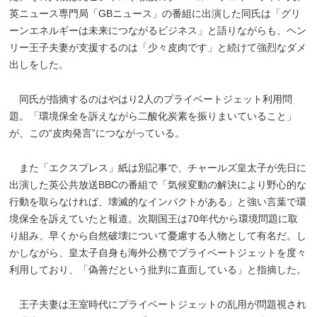
英ニュース専門局「GBニュース」の番組に出演した同氏は「グリ
ーンエネルギーは未来につながるビジネス」と語りながらも、ヘン
リー王子夫妻が支援するのは「少々皮肉です」と続けて強烈なダメ
出しをした。
同氏が指摘するのはやはり2人のプライベートジェット利用問
題。「環境保全を訴えながら二酸化炭素を振りまいていること」
が、この“皮肉発言”につながっている。
また「エクスプレス」紙は別記事で、チャールズ皇太子が先日に
出演した英公共放送BBCの番組で「気候変動の解決により野心的な
行動を取らなければ、壊滅的なインパクトがある」と強い言葉で環
境保全を訴えていたと報道。次期国王は70年代から環境問題に取
り組み、早くから自然破壊について憂慮する人物として有名だ。し
かしながら、皇太子自身も海外公務でプライベートジェットを度々
利用しており、「偽善だという批判に直面している」と指摘した。
王子夫妻は王室時代にプライベートジェットの乱用が問題視され