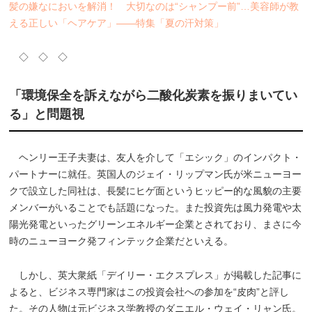
髪の嫌なにおいを解消！ 大切なのは“シャンプー前”…美容師が教
える正しい「ヘアケア」――特集「夏の汗対策」
◇ ◇ ◇
「環境保全を訴えながら二酸化炭素を振りまいてい
る」と問題視
ヘンリー王子夫妻は、友人を介して「エシック」のインパクト・
パートナーに就任。英国人のジェイ・リップマン氏が米ニューヨー
クで設立した同社は、長髪にヒゲ面というヒッピー的な風貌の主要
メンバーがいることでも話題になった。また投資先は風力発電や太
陽光発電といったグリーンエネルギー企業とされており、まさに今
時のニューヨーク発フィンテック企業だといえる。
しかし、英大衆紙「デイリー・エクスプレス」が掲載した記事に
よると、ビジネス専門家はこの投資会社への参加を“皮肉”と評し
た。その人物は元ビジネス学教授のダニエル・ウェイ・リャン氏。