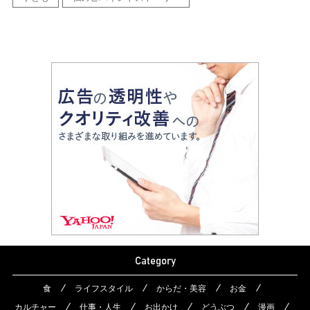
Category
食
ライフスタイル
からだ・美容
お金
カルチャー
仕事・人生
お出かけ
どうぶつ
漫画