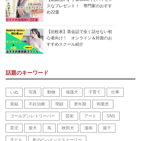
スなプレゼント！ 専門家のおすす
め22選
【比較表】英会話で全く話せない初
心者向け！ オンライン＆対面のお
すすめスクール紹介
話題のキーワード
いぬ
写真
動物
保護犬
子育て
仕事
実録
不妊治療
閉経
更年期
和栗恵
ゴールデンレトリーバー
芸術
アート
SNS
育児
柴犬
馬
秋田犬
漫画
親子
子ども
私のビハインドストーリー