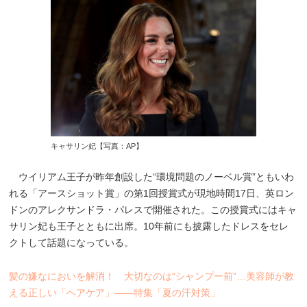
キャサリン妃【写真：AP】
ウイリアム王子が昨年創設した“環境問題のノーベル賞”ともいわ
れる「アースショット賞」の第1回授賞式が現地時間17日、英ロン
ドンのアレクサンドラ・パレスで開催された。この授賞式にはキャ
サリン妃も王子とともに出席。10年前にも披露したドレスをセレ
クトして話題になっている。
髪の嫌なにおいを解消！ 大切なのは“シャンプー前”…美容師が教
える正しい「ヘアケア」――特集「夏の汗対策」