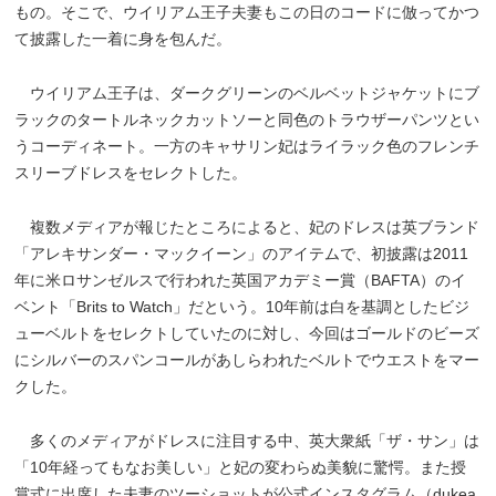
もの。そこで、ウイリアム王子夫妻もこの日のコードに倣ってかつ
て披露した一着に身を包んだ。
ウイリアム王子は、ダークグリーンのベルベットジャケットにブ
ラックのタートルネックカットソーと同色のトラウザーパンツとい
うコーディネート。一方のキャサリン妃はライラック色のフレンチ
スリーブドレスをセレクトした。
複数メディアが報じたところによると、妃のドレスは英ブランド
「アレキサンダー・マックイーン」のアイテムで、初披露は2011
年に米ロサンゼルスで行われた英国アカデミー賞（BAFTA）のイ
ベント「Brits to Watch」だという。10年前は白を基調としたビジ
ューベルトをセレクトしていたのに対し、今回はゴールドのビーズ
にシルバーのスパンコールがあしらわれたベルトでウエストをマー
クした。
多くのメディアがドレスに注目する中、英大衆紙「ザ・サン」は
「10年経ってもなお美しい」と妃の変わらぬ美貌に驚愕。また授
賞式に出席した夫妻のツーショットが公式インスタグラム（dukea