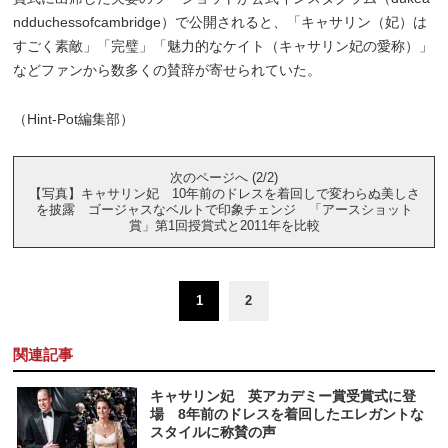
ndduchessofcambridge）で公開されると、「キャサリン（妃）は
すごく素敵」「完璧」「魅力的なケイト（キャサリン妃の愛称）」
などファンから数多くの賛辞が寄せられていた。
（Hint-Pot編集部）
次のページへ (2/2)
【写真】キャサリン妃 10年前のドレスを着回しで変わらぬ美しさ
を披露 ゴージャスなベルトで印象チェンジ 「アースショット
賞」第1回授賞式と2011年を比較
1
2
関連記事
キャサリン妃 英アカデミー賞受賞式に登
場 8年前のドレスを着回したエレガントな
スタイルに称賛の声