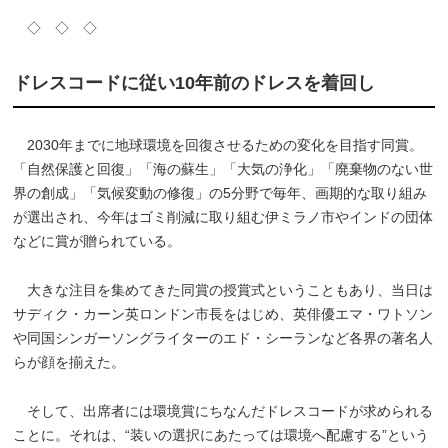
◇ ◇ ◇
ドレスコードに従い10年前のドレスを着回し
2030年までに地球環境を回復させるための変化を目指す同賞。
「自然保護と回復」「海の蘇生」「大気の浄化」「廃棄物のない世
界の創成」「気候変動の修復」の5分野で毎年、画期的な取り組み
が選出され、今年はゴミ削減に取り組む伊ミラノ市やインドの団体
などに賞が贈られている。
大きな注目を集めてきた同賞の授賞式ということもあり、当日は
サディク・カーン英ロンドン市長をはじめ、英俳優エマ・ワトソン
や同国シンガーソングライターのエド・シーランなど各界の著名人
らが顔を揃えた。
そして、出席者には環境賞にちなんだドレスコードが求められる
ことに。それは、“装いの選択にあたっては環境へ配慮する”という