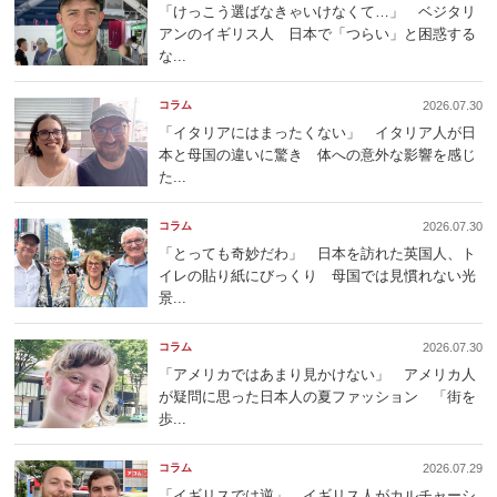
「けっこう選ばなきゃいけなくて…」 ベジタリ
アンのイギリス人 日本で「つらい」と困惑する
な...
コラム
2026.07.30
「イタリアにはまったくない」 イタリア人が日
本と母国の違いに驚き 体への意外な影響を感じ
た...
コラム
2026.07.30
「とっても奇妙だわ」 日本を訪れた英国人、ト
イレの貼り紙にびっくり 母国では見慣れない光
景...
コラム
2026.07.30
「アメリカではあまり見かけない」 アメリカ人
が疑問に思った日本人の夏ファッション 「街を
歩...
コラム
2026.07.29
「イギリスでは逆」 イギリス人がカルチャーシ