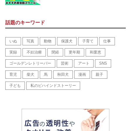
話題のキーワード
いぬ
写真
動物
保護犬
子育て
仕事
実録
不妊治療
閉経
更年期
和栗恵
ゴールデンレトリーバー
芸術
アート
SNS
育児
柴犬
馬
秋田犬
漫画
親子
子ども
私のビハインドストーリー