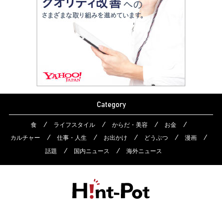
Category
食
ライフスタイル
からだ・美容
お金
カルチャー
仕事・人生
お出かけ
どうぶつ
漫画
話題
国内ニュース
海外ニュース